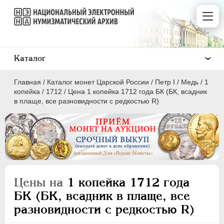
Каталог
Главная
/
Каталог монет Царской России
/
Пeтр I
/
Медь
/
1
копейка
/
1712
/
Цена 1 копейка 1712 года БК (БК, всадник
в плаще, все разновидности с редкостью R)
ПEТР I
1699 - 1725
Золото
Серебро
Цены на
1 копейка 1712 года
Медь
БК (БК, всадник в плаще, все
разновидности с редкостью R)
5 копеек