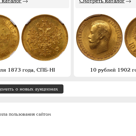
 каталог
Смотреть каталог
бля 1873 года, СПБ-НI
10 рублей 1902 го
домить о новых аукционах
ила пользования сайтом