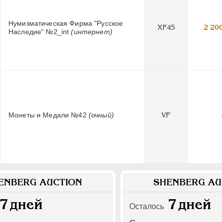
Нумизматическая Фирма "Русское
XF45
2 20
Наследие" №2_int
(интернет)
Монеты и Медали №42
(очный)
VF
ENBERG AUCTION
SHENBERG AU
7
дней
7
дней
Осталось