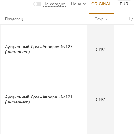
На сегодня
Цена в:
ORIGINAL
EUR
Продавец
Сохр.
Це
Аукционный Дом «Аврора» №127
UNC
(интернет)
Аукционный Дом «Аврора» №121
UNC
(интернет)