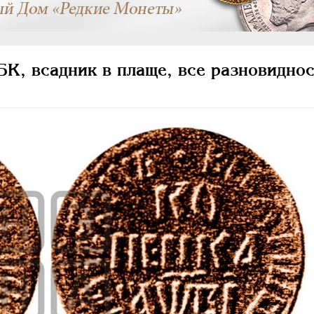
К, всадник в плаще, все разновиднос