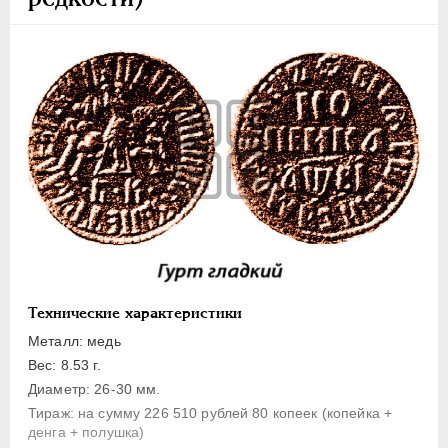
1 копейка
Денга
Полушка
Полполушки
Пробные
Для Речи Посполитой
Монетовидные жетоны
ЕКАТЕРИНА I
1725-1727
ПЕТР II
1727-1729
АННА ИОАННОВНА
1730-1740
ИОАНН АНТОНОВИЧ
1740-1741
Технические характеристики
ЕЛИЗАВЕТА
1741-1762
Металл: медь
ПЕТР III
1762-1762
Вес: 8.53 г.
Диаметр: 26-30 мм.
ЕКАТЕРИНА II
1762-1796
Тираж: на сумму 226 510 рублей 80 копеек (копейка +
ПАВЕЛ I
1796-1801
денга + полушка)