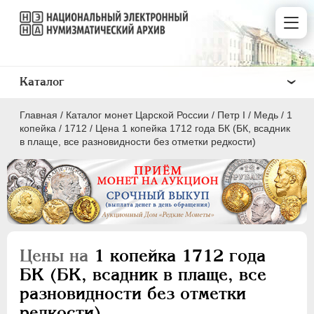
Каталог
Главная
/
Каталог монет Царской России
/
Пeтр I
/
Медь
/
1
копейка
/
1712
/
Цена 1 копейка 1712 года БК (БК, всадник
в плаще, все разновидности без отметки редкости)
ПEТР I
1699 - 1725
Золото
Серебро
Цены на
1 копейка 1712 года
Медь
БК (БК, всадник в плаще, все
разновидности без отметки
5 копеек
редкости)