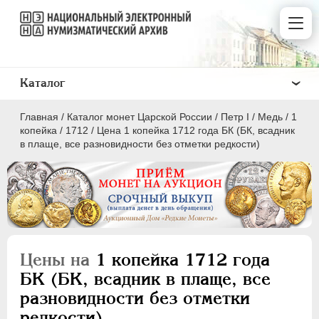
Каталог
Главная
/
Каталог монет Царской России
/
Пeтр I
/
Медь
/
1
копейка
/
1712
/
Цена 1 копейка 1712 года БК (БК, всадник
в плаще, все разновидности без отметки редкости)
ПEТР I
1699 - 1725
Золото
Серебро
Цены на
1 копейка 1712 года
Медь
БК (БК, всадник в плаще, все
разновидности без отметки
5 копеек
редкости)