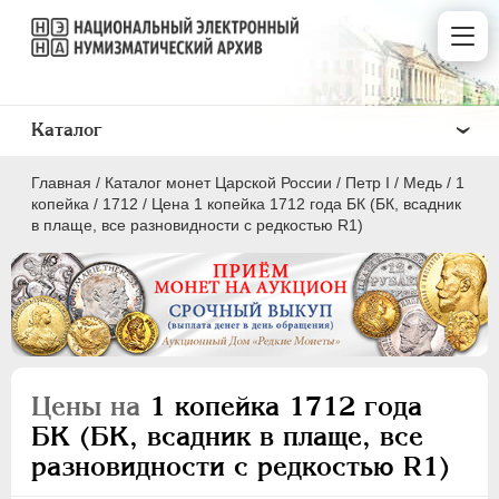
Каталог
Главная
/
Каталог монет Царской России
/
Пeтр I
/
Медь
/
1
копейка
/
1712
/
Цена 1 копейка 1712 года БК (БК, всадник
в плаще, все разновидности с редкостью R1)
ПEТР I
1699 - 1725
Золото
Серебро
Цены на
1 копейка 1712 года
Медь
БК (БК, всадник в плаще, все
разновидности с редкостью R1)
5 копеек