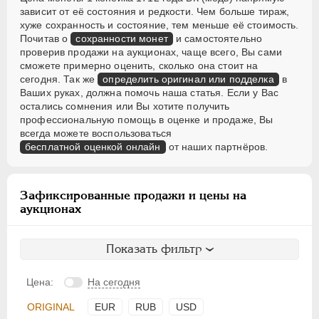
зависит от её состояния и редкости. Чем больше тираж,
хуже сохранность и состояние, тем меньше её стоимость.
Почитав о
сохранности монет
и самостоятельно
проверив продажи на аукционах, чаще всего, Вы сами
сможете примерно оценить, сколько она стоит на
сегодня. Так же
определить оригинал или подделка
в
Ваших руках, должна помочь наша статья. Если у Вас
остались сомнения или Вы хотите получить
профессиональную помощь в оценке и продаже, Вы
всегда можете воспользоваться
бесплатной оценкой онлайн
от наших партнёров.
Зафиксированные продажи и цены на
аукционах
Показать фильтр
Цена:
На сегодня
ORIGINAL
EUR
RUB
USD