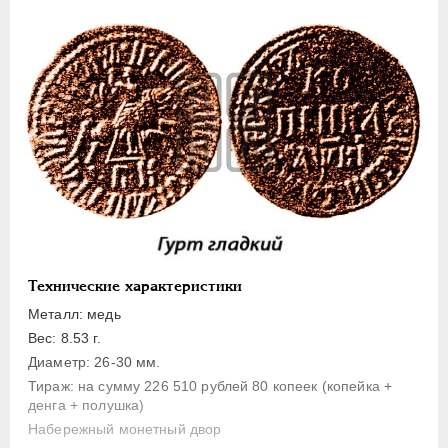
1 копейка
Денга
Полушка
Полполушки
Пробные
Для Речи Посполитой
Монетовидные жетоны
ЕКАТЕРИНА I
1725-1727
ПЕТР II
1727-1729
АННА ИОАННОВНА
1730-1740
Технические характеристики
ИОАНН АНТОНОВИЧ
1740-1741
Металл: медь
ЕЛИЗАВЕТА
1741-1762
Вес: 8.53 г.
Диаметр: 26-30 мм.
ПЕТР III
1762-1762
Тираж: на сумму 226 510 рублей 80 копеек (копейка +
ЕКАТЕРИНА II
1762-1796
денга + полушка)
ПАВЕЛ I
1796-1801
Набережный монетный двор