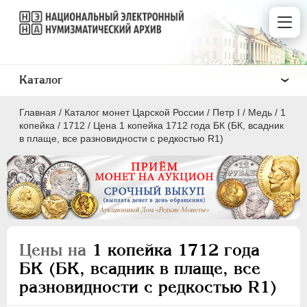
Каталог
Главная
/
Каталог монет Царской России
/
Пeтр I
/
Медь
/
1
копейка
/
1712
/
Цена 1 копейка 1712 года БК (БК, всадник
в плаще, все разновидности с редкостью R1)
ПEТР I
1699 - 1725
Золото
Серебро
Цены на
1 копейка 1712 года
Медь
БК (БК, всадник в плаще, все
разновидности с редкостью R1)
5 копеек