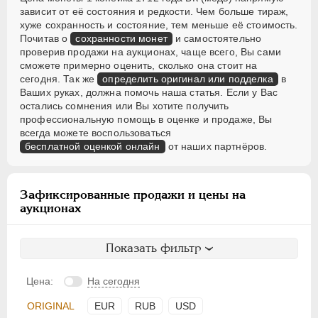
зависит от её состояния и редкости. Чем больше тираж,
хуже сохранность и состояние, тем меньше её стоимость.
Почитав о
сохранности монет
и самостоятельно
проверив продажи на аукционах, чаще всего, Вы сами
сможете примерно оценить, сколько она стоит на
сегодня. Так же
определить оригинал или подделка
в
Ваших руках, должна помочь наша статья. Если у Вас
остались сомнения или Вы хотите получить
профессиональную помощь в оценке и продаже, Вы
всегда можете воспользоваться
бесплатной оценкой онлайн
от наших партнёров.
Зафиксированные продажи и цены на
аукционах
Показать фильтр
Цена:
На сегодня
ORIGINAL
EUR
RUB
USD