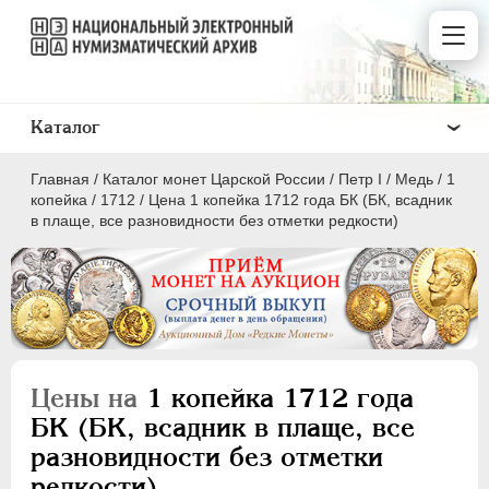
Каталог
Главная
/
Каталог монет Царской России
/
Пeтр I
/
Медь
/
1
копейка
/
1712
/
Цена 1 копейка 1712 года БК (БК, всадник
в плаще, все разновидности без отметки редкости)
ПEТР I
1699 - 1725
Золото
Серебро
Цены на
1 копейка 1712 года
Медь
БК (БК, всадник в плаще, все
разновидности без отметки
5 копеек
редкости)