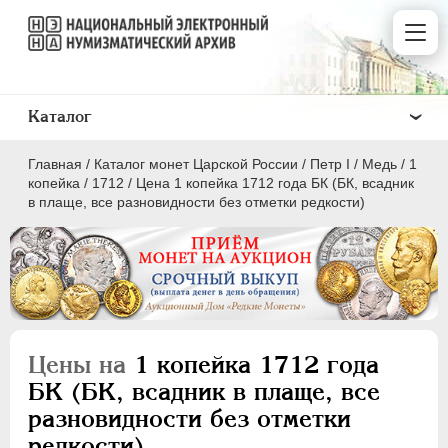
Каталог
Главная
/
Каталог монет Царской России
/
Пeтр I
/
Медь
/
1
копейка
/
1712
/
Цена 1 копейка 1712 года БК (БК, всадник
в плаще, все разновидности без отметки редкости)
ПEТР I
1699 - 1725
Золото
Серебро
Цены на
1 копейка 1712 года
Медь
БК (БК, всадник в плаще, все
разновидности без отметки
5 копеек
редкости)