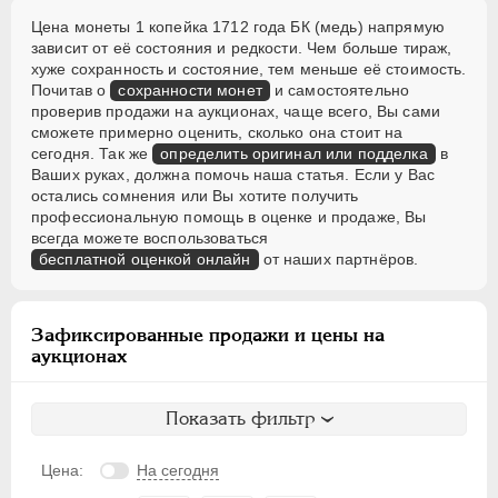
Цена монеты 1 копейка 1712 года БК (медь) напрямую
зависит от её состояния и редкости. Чем больше тираж,
хуже сохранность и состояние, тем меньше её стоимость.
Почитав о
сохранности монет
и самостоятельно
проверив продажи на аукционах, чаще всего, Вы сами
сможете примерно оценить, сколько она стоит на
сегодня. Так же
определить оригинал или подделка
в
Ваших руках, должна помочь наша статья. Если у Вас
остались сомнения или Вы хотите получить
профессиональную помощь в оценке и продаже, Вы
всегда можете воспользоваться
бесплатной оценкой онлайн
от наших партнёров.
Зафиксированные продажи и цены на
аукционах
Показать фильтр
Цена:
На сегодня