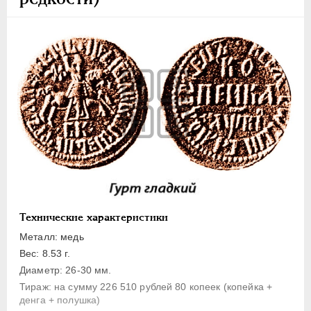
1 копейка
Денга
Полушка
Полполушки
Пробные
Для Речи Посполитой
Монетовидные жетоны
ЕКАТЕРИНА I
1725-1727
ПЕТР II
1727-1729
АННА ИОАННОВНА
1730-1740
ИОАНН АНТОНОВИЧ
1740-1741
Технические характеристики
ЕЛИЗАВЕТА
1741-1762
Металл: медь
ПЕТР III
1762-1762
Вес: 8.53 г.
Диаметр: 26-30 мм.
ЕКАТЕРИНА II
1762-1796
Тираж: на сумму 226 510 рублей 80 копеек (копейка +
ПАВЕЛ I
1796-1801
денга + полушка)