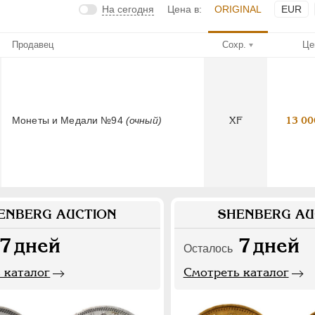
На сегодня
Цена в:
ORIGINAL
EUR
Продавец
Сохр.
Це
Монеты и Медали №94
(очный)
XF
13 00
ENBERG AUCTION
SHENBERG AU
7
дней
7
дней
Осталось
 каталог
Смотреть каталог