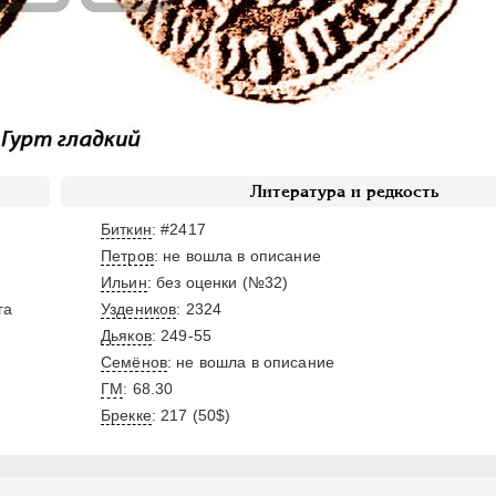
Литература и редкость
Биткин
: #2417
Петров
: не вошла в описание
Ильин
: без оценки (№32)
га
Уздеников
: 2324
Дьяков
: 249-55
Семёнов
: не вошла в описание
ГМ
: 68.30
Брекке
: 217 (50$)