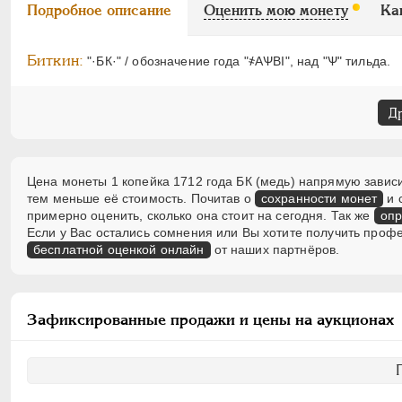
Подробное описание
Оценить мою монету
Ка
Биткин:
"·БК·" / обозначение года "҂АѰВI", над "Ѱ" тильда.
Д
Цена монеты 1 копейка 1712 года БК (медь) напрямую зависи
тем меньше её стоимость. Почитав о
сохранности монет
и 
примерно оценить, сколько она стоит на сегодня. Так же
опр
Если у Вас остались сомнения или Вы хотите получить проф
бесплатной оценкой онлайн
от наших партнёров.
Зафиксированные продажи и цены на аукционах