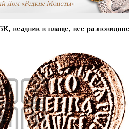
К, всадник в плаще, все разновиднос