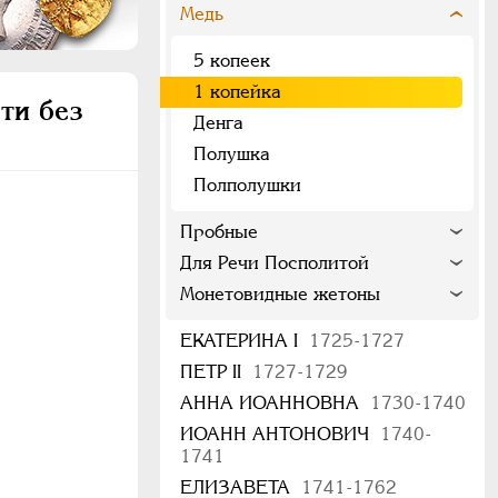
Медь
5 копеек
1 копейка
ти без
Денга
Полушка
Полполушки
Пробные
Для Речи Посполитой
Монетовидные жетоны
ЕКАТЕРИНА I
1725-1727
ПЕТР II
1727-1729
АННА ИОАННОВНА
1730-1740
ИОАНН АНТОНОВИЧ
1740-
1741
ЕЛИЗАВЕТА
1741-1762