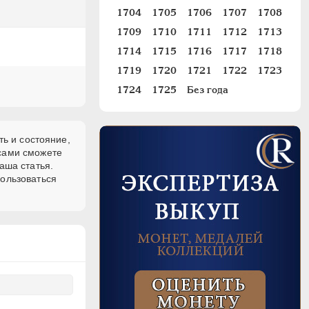
1704
1705
1706
1707
1708
1709
1710
1711
1712
1713
1714
1715
1716
1717
1718
1719
1720
1721
1722
1723
1724
1725
Без года
ть и состояние,
 сами сможете
аша статья.
пользоваться