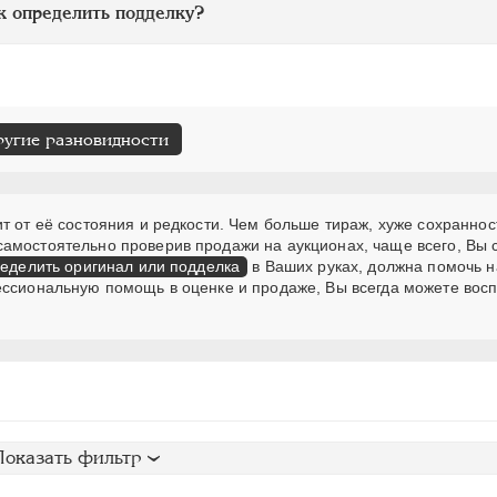
к определить подделку?
ругие разновидности
т от её состояния и редкости. Чем больше тираж, хуже сохраннос
самостоятельно проверив продажи на аукционах, чаще всего, Вы
еделить оригинал или подделка
в Ваших руках, должна помочь н
ессиональную помощь в оценке и продаже, Вы всегда можете вос
Показать фильтр