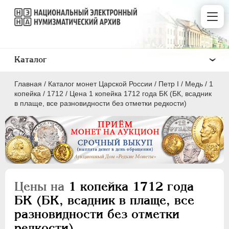
Каталог
Главная
/
Каталог монет Царской России
/
Пeтр I
/
Медь
/
1
копейка
/
1712
/
Цена 1 копейка 1712 года БК (БК, всадник
в плаще, все разновидности без отметки редкости)
ПEТР I
1699 - 1725
Золото
Серебро
Цены на
1 копейка 1712 года
Медь
БК (БК, всадник в плаще, все
разновидности без отметки
5 копеек
редкости)