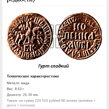
1 копейка
Денга
Полушка
Полполушки
Пробные
Для Речи Посполитой
Монетовидные жетоны
ЕКАТЕРИНА I
1725-1727
ПЕТР II
1727-1729
АННА ИОАННОВНА
1730-1740
ИОАНН АНТОНОВИЧ
1740-1741
Технические характеристики
ЕЛИЗАВЕТА
1741-1762
Металл: медь
ПЕТР III
1762-1762
Вес: 8.53 г.
Диаметр: 26-30 мм.
ЕКАТЕРИНА II
1762-1796
Тираж: на сумму 226 510 рублей 80 копеек (копейка +
ПАВЕЛ I
1796-1801
денга + полушка)