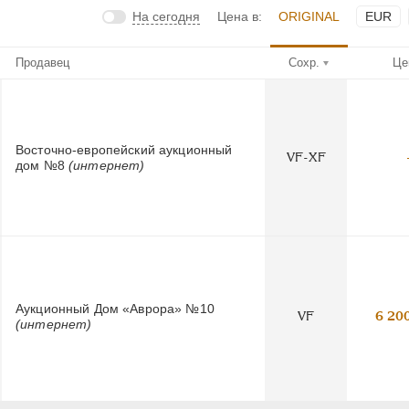
На сегодня
Цена в:
ORIGINAL
EUR
Продавец
Сохр.
Це
Восточно-европейский аукционный
VF-XF
дом №8
(интернет)
Аукционный Дом «Аврора» №10
VF
6 20
(интернет)