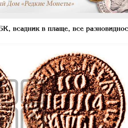
К, всадник в плаще, все разновиднос