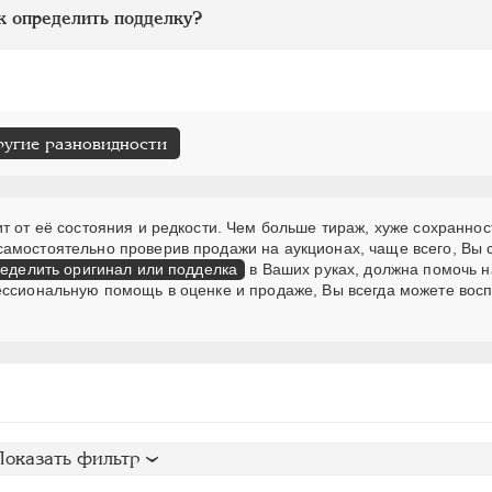
к определить подделку?
ругие разновидности
т от её состояния и редкости. Чем больше тираж, хуже сохраннос
самостоятельно проверив продажи на аукционах, чаще всего, Вы
еделить оригинал или подделка
в Ваших руках, должна помочь н
ессиональную помощь в оценке и продаже, Вы всегда можете вос
Показать фильтр