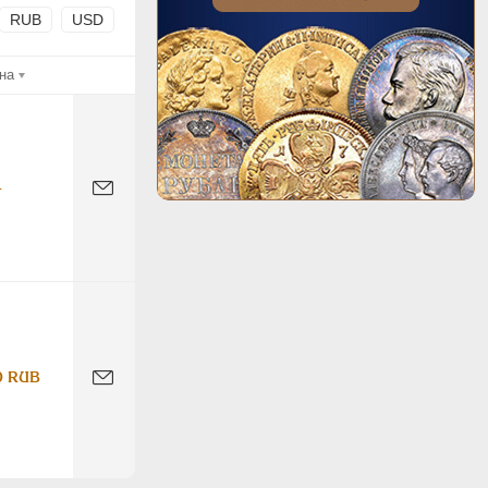
RUB
USD
на
-
0 RUB