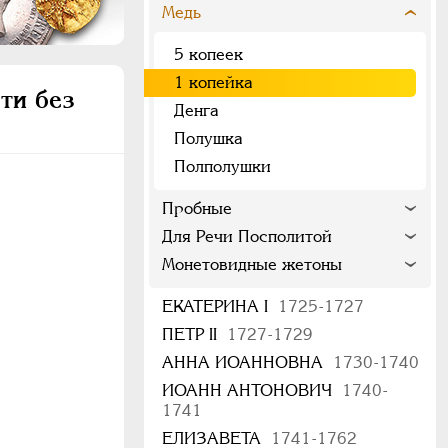
Медь
5 копеек
1 копейка
ти без
Денга
Полушка
Полполушки
Пробные
Для Речи Посполитой
Монетовидные жетоны
ЕКАТЕРИНА I
1725-1727
ПЕТР II
1727-1729
АННА ИОАННОВНА
1730-1740
ИОАНН АНТОНОВИЧ
1740-
1741
ЕЛИЗАВЕТА
1741-1762