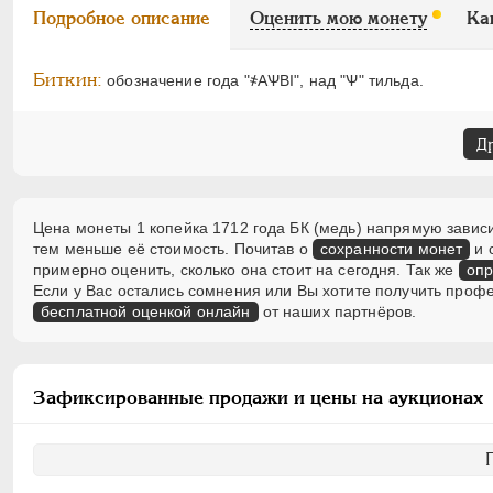
Подробное описание
Оценить мою монету
Ка
Биткин:
обозначение года "҂АѰВI", над "Ѱ" тильда.
Д
Цена монеты 1 копейка 1712 года БК (медь) напрямую зависи
тем меньше её стоимость. Почитав о
сохранности монет
и 
примерно оценить, сколько она стоит на сегодня. Так же
опр
Если у Вас остались сомнения или Вы хотите получить проф
бесплатной оценкой онлайн
от наших партнёров.
Зафиксированные продажи и цены на аукционах