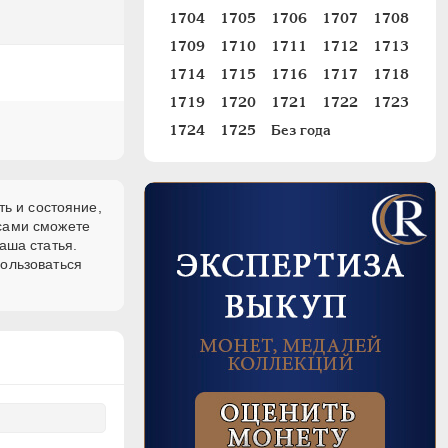
1704
1705
1706
1707
1708
1709
1710
1711
1712
1713
1714
1715
1716
1717
1718
1719
1720
1721
1722
1723
1724
1725
Без года
ть и состояние,
 сами сможете
аша статья.
пользоваться