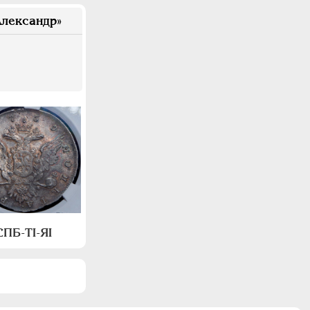
лександр»
СПБ-ТI-ЯI