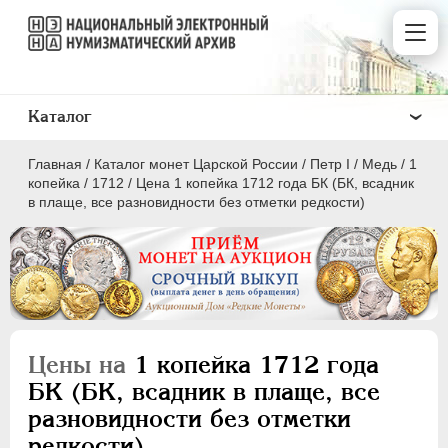
Каталог
Главная
/
Каталог монет Царской России
/
Пeтр I
/
Медь
/
1
копейка
/
1712
/
Цена 1 копейка 1712 года БК (БК, всадник
в плаще, все разновидности без отметки редкости)
ПEТР I
1699 - 1725
Золото
Серебро
Цены на
1 копейка 1712 года
Медь
БК (БК, всадник в плаще, все
разновидности без отметки
5 копеек
редкости)