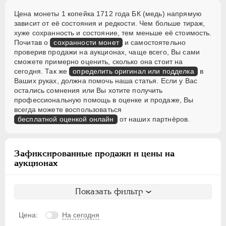
Цена монеты 1 копейка 1712 года БК (медь) напрямую
зависит от её состояния и редкости. Чем больше тираж,
хуже сохранность и состояние, тем меньше её стоимость.
Почитав о
сохранности монет
и самостоятельно
проверив продажи на аукционах, чаще всего, Вы сами
сможете примерно оценить, сколько она стоит на
сегодня. Так же
определить оригинал или подделка
в
Ваших руках, должна помочь наша статья. Если у Вас
остались сомнения или Вы хотите получить
профессиональную помощь в оценке и продаже, Вы
всегда можете воспользоваться
бесплатной оценкой онлайн
от наших партнёров.
Зафиксированные продажи и цены на
аукционах
Показать фильтр
Цена:
На сегодня