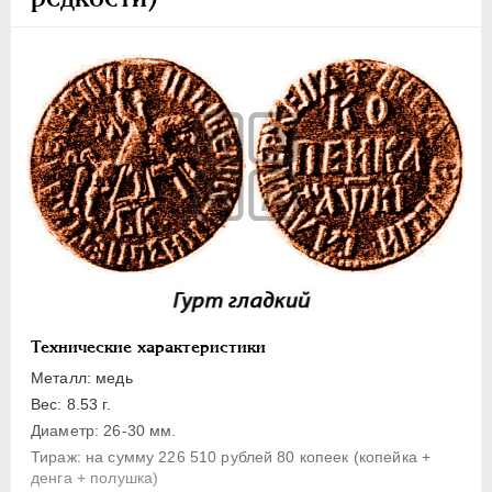
1 копейка
Денга
Полушка
Полполушки
Пробные
Для Речи Посполитой
Монетовидные жетоны
ЕКАТЕРИНА I
1725-1727
ПЕТР II
1727-1729
АННА ИОАННОВНА
1730-1740
ИОАНН АНТОНОВИЧ
1740-1741
Технические характеристики
ЕЛИЗАВЕТА
1741-1762
Металл: медь
ПЕТР III
1762-1762
Вес: 8.53 г.
ЕКАТЕРИНА II
1762-1796
Диаметр: 26-30 мм.
Тираж: на сумму 226 510 рублей 80 копеек (копейка +
ПАВЕЛ I
1796-1801
денга + полушка)