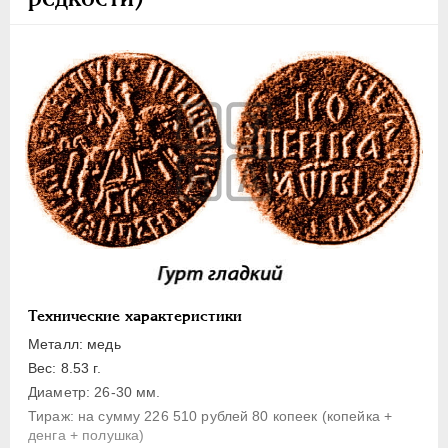
1 копейка
Денга
Полушка
Полполушки
Пробные
Для Речи Посполитой
Монетовидные жетоны
ЕКАТЕРИНА I
1725-1727
ПЕТР II
1727-1729
АННА ИОАННОВНА
1730-1740
ИОАНН АНТОНОВИЧ
1740-1741
Технические характеристики
ЕЛИЗАВЕТА
1741-1762
Металл: медь
ПЕТР III
1762-1762
Вес: 8.53 г.
ЕКАТЕРИНА II
1762-1796
Диаметр: 26-30 мм.
Тираж: на сумму 226 510 рублей 80 копеек (копейка +
ПАВЕЛ I
1796-1801
денга + полушка)