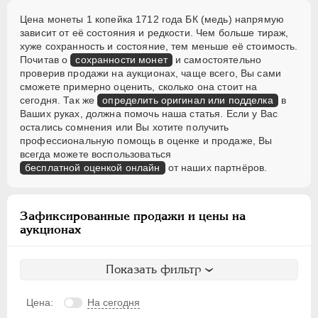
Цена монеты 1 копейка 1712 года БК (медь) напрямую
зависит от её состояния и редкости. Чем больше тираж,
хуже сохранность и состояние, тем меньше её стоимость.
Почитав о
сохранности монет
и самостоятельно
проверив продажи на аукционах, чаще всего, Вы сами
сможете примерно оценить, сколько она стоит на
сегодня. Так же
определить оригинал или подделка
в
Ваших руках, должна помочь наша статья. Если у Вас
остались сомнения или Вы хотите получить
профессиональную помощь в оценке и продаже, Вы
всегда можете воспользоваться
бесплатной оценкой онлайн
от наших партнёров.
Зафиксированные продажи и цены на
аукционах
Показать фильтр
Цена:
На сегодня