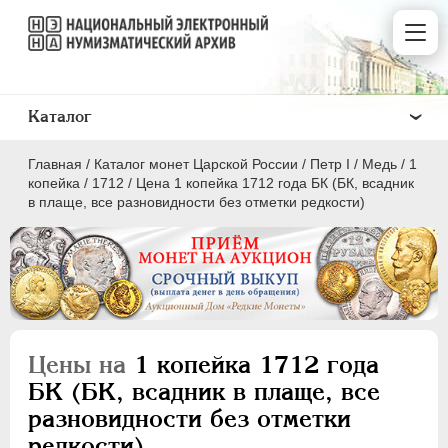
Каталог
Главная
/
Каталог монет Царской России
/
Пeтр I
/
Медь
/
1
копейка
/
1712
/
Цена 1 копейка 1712 года БК (БК, всадник
в плаще, все разновидности без отметки редкости)
ПEТР I
1699 - 1725
Золото
Серебро
Цены на
1 копейка 1712 года
Медь
БК (БК, всадник в плаще, все
разновидности без отметки
5 копеек
редкости)