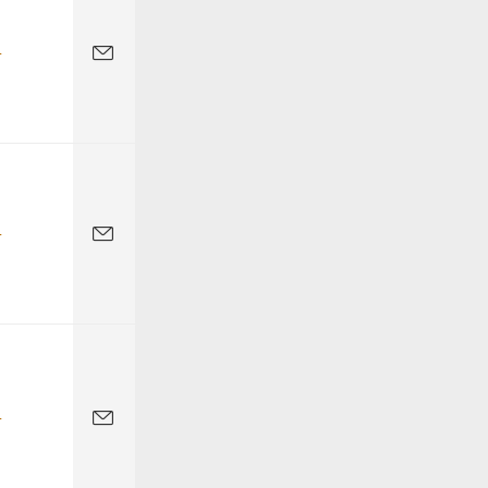
-
-
-