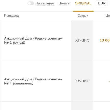
На сегодня
Цена в:
ORIGINAL
EUR
Продавец
Сохр.
Це
Аукционный Дом «Редкие монеты»
XF-UNC
13 00
№41
(очный)
Аукционный Дом «Редкие монеты»
XF-UNC
№44
(интернет)