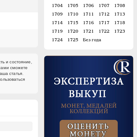
1704
1705
1706
1707
1708
1709
1710
1711
1712
1713
1714
1715
1716
1717
1718
1719
1720
1721
1722
1723
1724
1725
Без года
ть и состояние,
 сами сможете
аша статья.
пользоваться