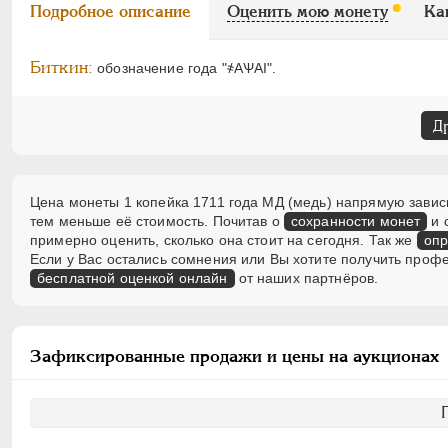
Подробное описание
Оценить мою монету
Ка
Биткин:
обозначение года "҂АѰАI".
Д
Цена монеты 1 копейка 1711 года МД (медь) напрямую зависи
тем меньше её стоимость. Почитав о
сохранности монет
и 
примерно оценить, сколько она стоит на сегодня. Так же
опр
Если у Вас остались сомнения или Вы хотите получить проф
бесплатной оценкой онлайн
от наших партнёров.
Зафиксированные продажи и цены на аукционах