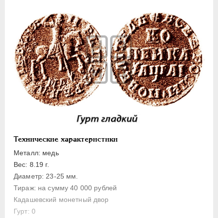
1 копейка
Денга
Полушка
Полполушки
Пробные
Для Речи Посполитой
Монетовидные жетоны
ЕКАТЕРИНА I
1725-1727
ПЕТР II
1727-1729
АННА ИОАННОВНА
1730-1740
Технические характеристики
ИОАНН АНТОНОВИЧ
1740-1741
Металл: медь
ЕЛИЗАВЕТА
1741-1762
Вес: 8.19 г.
Диаметр: 23-25 мм.
ПЕТР III
1762-1762
Тираж: на сумму 40 000 рублей
ЕКАТЕРИНА II
1762-1796
Кадашевский монетный двор
ПАВЕЛ I
1796-1801
Гурт: 0