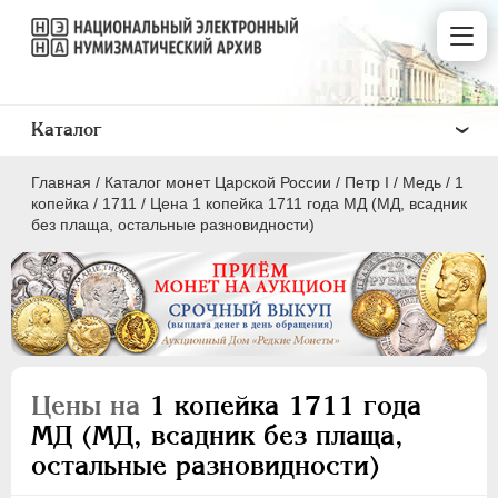
Каталог
Главная
/
Каталог монет Царской России
/
Пeтр I
/
Медь
/
1
копейка
/
1711
/
Цена 1 копейка 1711 года МД (МД, всадник
без плаща, остальные разновидности)
ПEТР I
1699 - 1725
Золото
Серебро
Цены на
1 копейка 1711 года
Медь
МД (МД, всадник без плаща,
остальные разновидности)
5 копеек