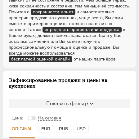
зависит от её состояния и редкости. Чем больше тираж,
хуже сохранность и состояние, тем меньше её стоимость.
Почитав о
сохранности монет
и самостоятельно
проверив продажи на аукционах, чаще всего, Вы сами
сможете примерно оценить, сколько она стоит на
сегодня. Так же
определить оригинал или подделка
в
Ваших руках, должна помочь наша статья. Если у Вас
остались сомнения или Вы хотите получить
профессиональную помощь в оценке и продаже, Вы
всегда можете воспользоваться
бесплатной оценкой онлайн
от наших партнёров.
Зафиксированные продажи и цены на
аукционах
Показать фильтр
Цена:
На сегодня
ORIGINAL
EUR
RUB
USD