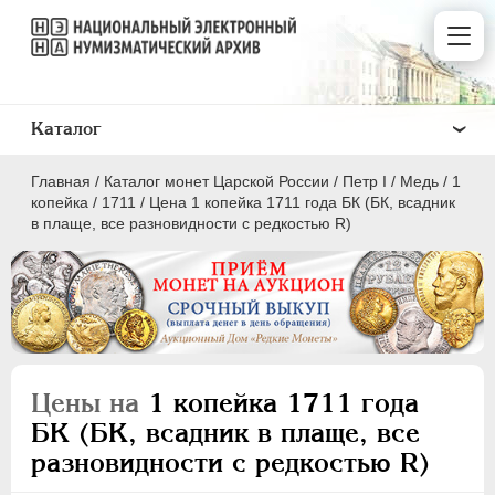
Каталог
Главная
/
Каталог монет Царской России
/
Пeтр I
/
Медь
/
1
копейка
/
1711
/
Цена 1 копейка 1711 года БК (БК, всадник
в плаще, все разновидности с редкостью R)
ПEТР I
1699 - 1725
Золото
Серебро
Цены на
1 копейка 1711 года
Медь
БК (БК, всадник в плаще, все
разновидности с редкостью R)
5 копеек