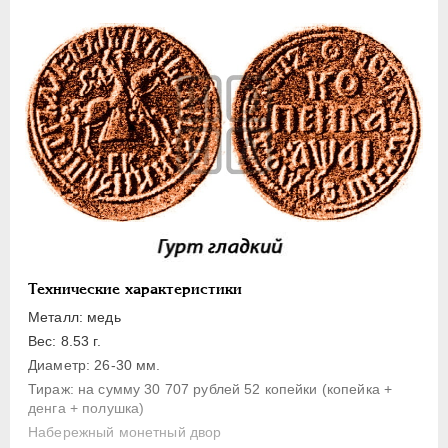
1 копейка
Денга
Полушка
Полполушки
Пробные
Для Речи Посполитой
Монетовидные жетоны
ЕКАТЕРИНА I
1725-1727
ПЕТР II
1727-1729
АННА ИОАННОВНА
1730-1740
Технические характеристики
ИОАНН АНТОНОВИЧ
1740-1741
Металл: медь
ЕЛИЗАВЕТА
1741-1762
Вес: 8.53 г.
ПЕТР III
1762-1762
Диаметр: 26-30 мм.
Тираж: на сумму 30 707 рублей 52 копейки (копейка +
ЕКАТЕРИНА II
1762-1796
денга + полушка)
ПАВЕЛ I
1796-1801
Набережный монетный двор