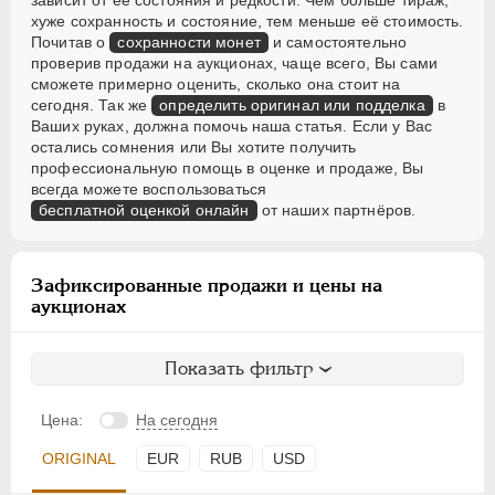
зависит от её состояния и редкости. Чем больше тираж,
хуже сохранность и состояние, тем меньше её стоимость.
Почитав о
сохранности монет
и самостоятельно
проверив продажи на аукционах, чаще всего, Вы сами
сможете примерно оценить, сколько она стоит на
сегодня. Так же
определить оригинал или подделка
в
Ваших руках, должна помочь наша статья. Если у Вас
остались сомнения или Вы хотите получить
профессиональную помощь в оценке и продаже, Вы
всегда можете воспользоваться
бесплатной оценкой онлайн
от наших партнёров.
Зафиксированные продажи и цены на
аукционах
Показать фильтр
Цена:
На сегодня
ORIGINAL
EUR
RUB
USD