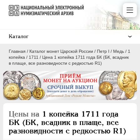
Каталог
Главная
/
Каталог монет Царской России
/
Пeтр I
/
Медь
/
1
копейка
/
1711
/
Цена 1 копейка 1711 года БК (БК, всадник
в плаще, все разновидности с редкостью R1)
ПEТР I
1699 - 1725
Золото
Серебро
Цены на
1 копейка 1711 года
Медь
БК (БК, всадник в плаще, все
разновидности с редкостью R1)
5 копеек