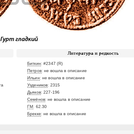
Литература и редкость
Биткин
: #2347 (R)
Петров
: не вошла в описание
Ильин
: не вошла в описание
га
Уздеников
: 2315
Дьяков
: 227-196
Семёнов
: не вошла в описание
ГМ
: 62.30
Брекке
: не вошла в описание