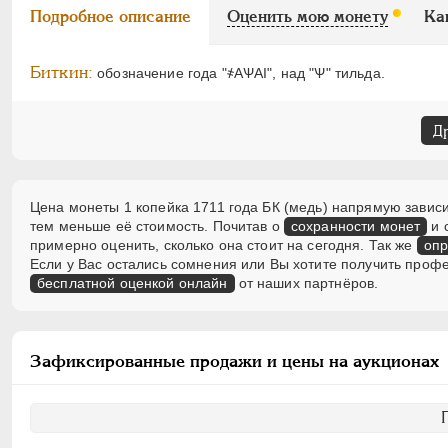
Подробное описание
Оценить мою монету
Ка
Биткин:
обозначение года "҂АѰАI", над "Ѱ" тильда.
Д
Цена монеты 1 копейка 1711 года БК (медь) напрямую зависи
тем меньше её стоимость. Почитав о
сохранности монет
и 
примерно оценить, сколько она стоит на сегодня. Так же
опр
Если у Вас остались сомнения или Вы хотите получить проф
бесплатной оценкой онлайн
от наших партнёров.
Зафиксированные продажи и цены на аукционах