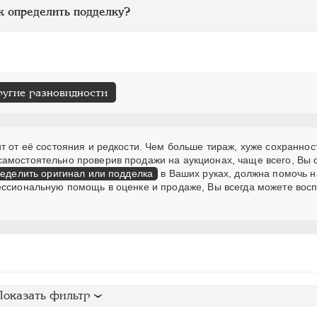
к определить подделку?
ругие разновидности
т от её состояния и редкости. Чем больше тираж, хуже сохранност
самостоятельно проверив продажи на аукционах, чаще всего, Вы
еделить оригинал или подделка
в Ваших руках, должна помочь н
ессиональную помощь в оценке и продаже, Вы всегда можете вос
Показать фильтр