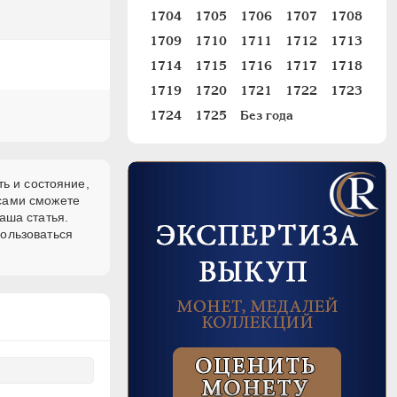
1704
1705
1706
1707
1708
1709
1710
1711
1712
1713
1714
1715
1716
1717
1718
1719
1720
1721
1722
1723
1724
1725
Без года
ь и состояние,
 сами сможете
аша статья.
пользоваться