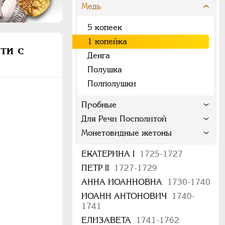
Медь
5 копеек
1 копейка
ти с
Денга
Полушка
Полполушки
Пробные
Для Речи Посполитой
Монетовидные жетоны
ЕКАТЕРИНА I
1725-1727
ПЕТР II
1727-1729
АННА ИОАННОВНА
1730-1740
ИОАНН АНТОНОВИЧ
1740-
1741
ЕЛИЗАВЕТА
1741-1762