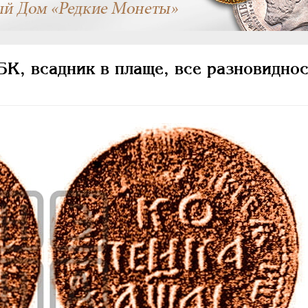
К, всадник в плаще, все разновиднос