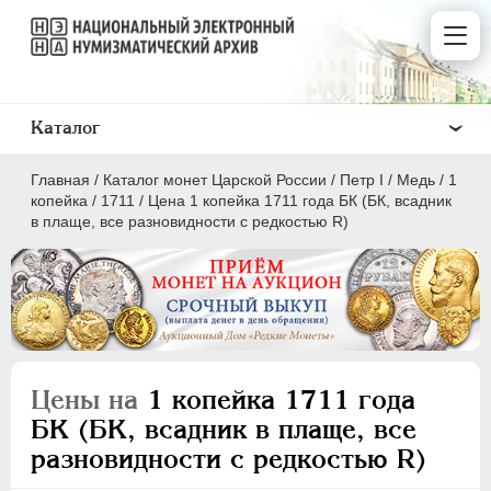
Каталог
Главная
/
Каталог монет Царской России
/
Пeтр I
/
Медь
/
1
копейка
/
1711
/
Цена 1 копейка 1711 года БК (БК, всадник
в плаще, все разновидности с редкостью R)
ПEТР I
1699 - 1725
Золото
Серебро
Цены на
1 копейка 1711 года
Медь
БК (БК, всадник в плаще, все
разновидности с редкостью R)
5 копеек