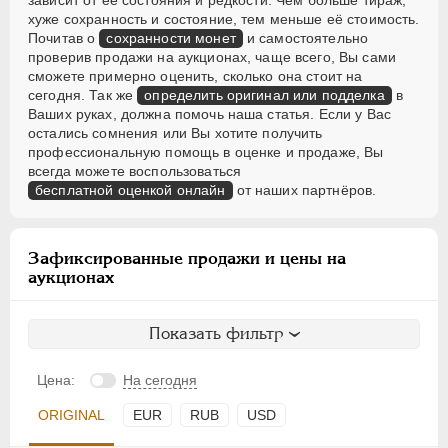
зависит от её состояния и редкости. Чем больше тираж,
хуже сохранность и состояние, тем меньше её стоимость.
Почитав о
сохранности монет
и самостоятельно
проверив продажи на аукционах, чаще всего, Вы сами
сможете примерно оценить, сколько она стоит на
сегодня. Так же
определить оригинал или подделка
в
Ваших руках, должна помочь наша статья. Если у Вас
остались сомнения или Вы хотите получить
профессиональную помощь в оценке и продаже, Вы
всегда можете воспользоваться
бесплатной оценкой онлайн
от наших партнёров.
Зафиксированные продажи и цены на
аукционах
Показать фильтр
Цена:
На сегодня
ORIGINAL
EUR
RUB
USD