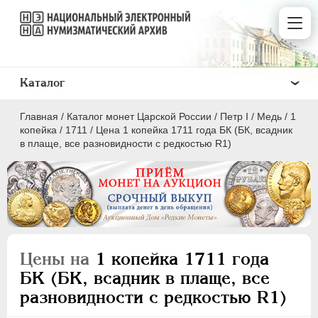
Каталог
Главная
/
Каталог монет Царской России
/
Пeтр I
/
Медь
/
1
копейка
/
1711
/
Цена 1 копейка 1711 года БК (БК, всадник
в плаще, все разновидности с редкостью R1)
ПEТР I
1699 - 1725
Золото
Серебро
Цены на
1 копейка 1711 года
Медь
БК (БК, всадник в плаще, все
разновидности с редкостью R1)
5 копеек