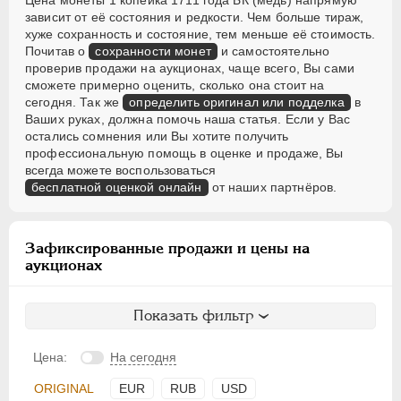
Цена монеты 1 копейка 1711 года БК (медь) напрямую
зависит от её состояния и редкости. Чем больше тираж,
хуже сохранность и состояние, тем меньше её стоимость.
Почитав о
сохранности монет
и самостоятельно
проверив продажи на аукционах, чаще всего, Вы сами
сможете примерно оценить, сколько она стоит на
сегодня. Так же
определить оригинал или подделка
в
Ваших руках, должна помочь наша статья. Если у Вас
остались сомнения или Вы хотите получить
профессиональную помощь в оценке и продаже, Вы
всегда можете воспользоваться
бесплатной оценкой онлайн
от наших партнёров.
Зафиксированные продажи и цены на
аукционах
Показать фильтр
Цена:
На сегодня
ORIGINAL
EUR
RUB
USD