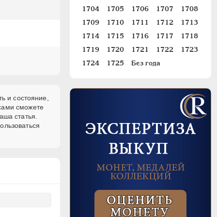
1704
1705
1706
1707
1708
1709
1710
1711
1712
1713
1714
1715
1716
1717
1718
1719
1720
1721
1722
1723
1724
1725
Без года
ь и состояние,
 сами сможете
аша статья.
пользоваться