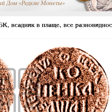
К, всадник в плаще, все разновиднос