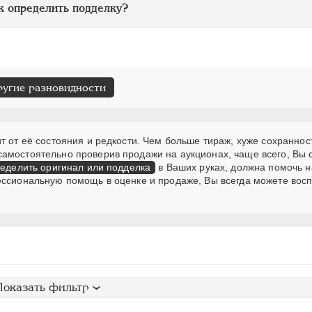
к определить подделку?
ругие разновидности
т от её состояния и редкости. Чем больше тираж, хуже сохранност
самостоятельно проверив продажи на аукционах, чаще всего, Вы
еделить оригинал или подделка
в Ваших руках, должна помочь н
ессиональную помощь в оценке и продаже, Вы всегда можете вос
Показать фильтр