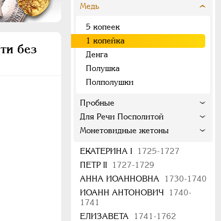
Медь
5 копеек
1 копейка
ти без
Денга
Полушка
Полполушки
Пробные
Для Речи Посполитой
Монетовидные жетоны
ЕКАТЕРИНА I
1725-1727
ПЕТР II
1727-1729
АННА ИОАННОВНА
1730-1740
ИОАНН АНТОНОВИЧ
1740-
1741
ЕЛИЗАВЕТА
1741-1762