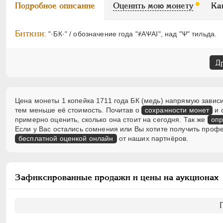
Подробное описание
Оценить мою монету
Ка
Биткин:
"·БК·" / обозначение года "҂АѰАI", над "Ѱ" тильда.
Д
Цена монеты 1 копейка 1711 года БК (медь) напрямую зависи
тем меньше её стоимость. Почитав о
сохранности монет
и 
примерно оценить, сколько она стоит на сегодня. Так же
опр
Если у Вас остались сомнения или Вы хотите получить проф
бесплатной оценкой онлайн
от наших партнёров.
Зафиксированные продажи и цены на аукционах