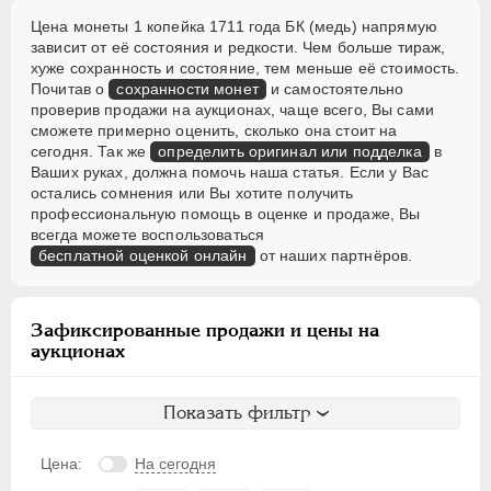
Цена монеты 1 копейка 1711 года БК (медь) напрямую
зависит от её состояния и редкости. Чем больше тираж,
хуже сохранность и состояние, тем меньше её стоимость.
Почитав о
сохранности монет
и самостоятельно
проверив продажи на аукционах, чаще всего, Вы сами
сможете примерно оценить, сколько она стоит на
сегодня. Так же
определить оригинал или подделка
в
Ваших руках, должна помочь наша статья. Если у Вас
остались сомнения или Вы хотите получить
профессиональную помощь в оценке и продаже, Вы
всегда можете воспользоваться
бесплатной оценкой онлайн
от наших партнёров.
Зафиксированные продажи и цены на
аукционах
Показать фильтр
Цена:
На сегодня