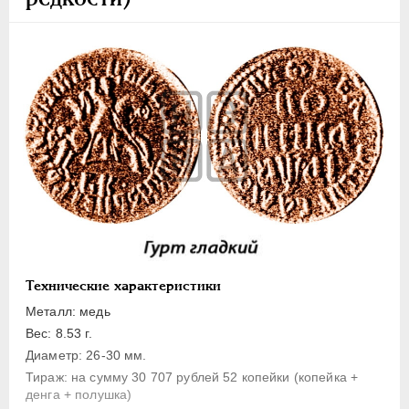
1 копейка
Денга
Полушка
Полполушки
Пробные
Для Речи Посполитой
Монетовидные жетоны
ЕКАТЕРИНА I
1725-1727
ПЕТР II
1727-1729
АННА ИОАННОВНА
1730-1740
ИОАНН АНТОНОВИЧ
1740-1741
Технические характеристики
ЕЛИЗАВЕТА
1741-1762
Металл: медь
ПЕТР III
1762-1762
Вес: 8.53 г.
Диаметр: 26-30 мм.
ЕКАТЕРИНА II
1762-1796
Тираж: на сумму 30 707 рублей 52 копейки (копейка +
ПАВЕЛ I
1796-1801
денга + полушка)