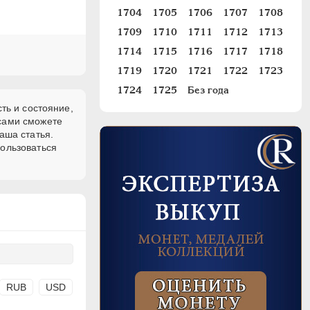
1704
1705
1706
1707
1708
1709
1710
1711
1712
1713
1714
1715
1716
1717
1718
1719
1720
1721
1722
1723
1724
1725
Без года
ть и состояние,
 сами сможете
аша статья.
пользоваться
RUB
USD