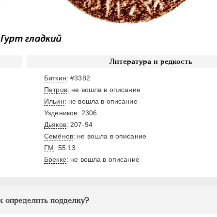
Литература и редкость
Биткин
: #3382
Петров
: не вошла в описание
Ильин
: не вошла в описание
Уздеников
: 2306
Дьяков
: 207-94
Семёнов
: не вошла в описание
ГМ
: 55.13
Брекке
: не вошла в описание
к определить подделку?