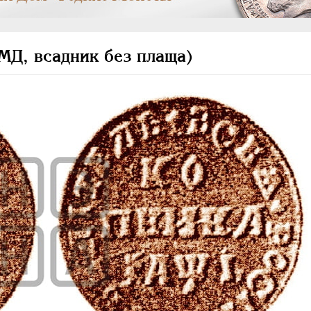
МД, всадник без плаща)