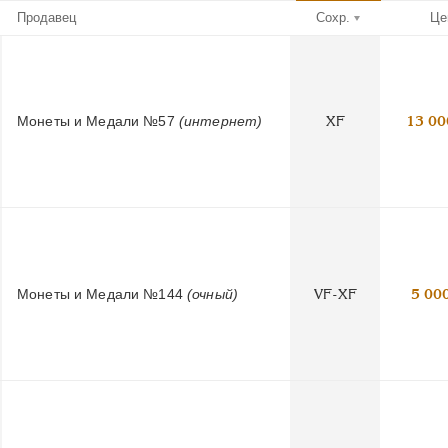
Продавец
Сохр.
Це
Монеты и Медали №57
(интернет)
XF
13 00
Монеты и Медали №144
(очный)
VF-XF
5 00