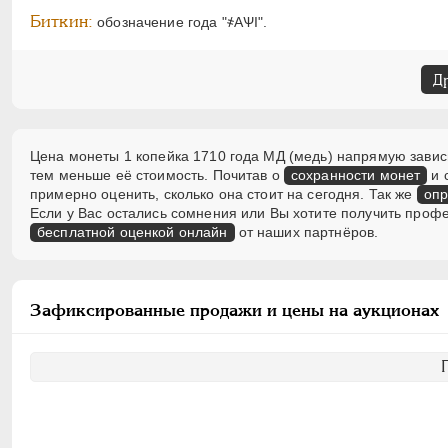
Биткин:
обозначение года "҂АѰI".
Д
Цена монеты 1 копейка 1710 года МД (медь) напрямую зависи
тем меньше её стоимость. Почитав о
сохранности монет
и 
примерно оценить, сколько она стоит на сегодня. Так же
опр
Если у Вас остались сомнения или Вы хотите получить проф
бесплатной оценкой онлайн
от наших партнёров.
Зафиксированные продажи и цены на аукционах