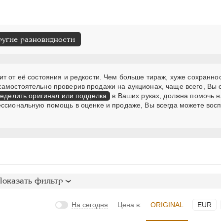
ругие разновидности
т от её состояния и редкости. Чем больше тираж, хуже сохраннос
самостоятельно проверив продажи на аукционах, чаще всего, Вы
еделить оригинал или подделка
в Ваших руках, должна помочь н
ессиональную помощь в оценке и продаже, Вы всегда можете вос
Показать фильтр
На сегодня
Цена в:
ORIGINAL
EUR