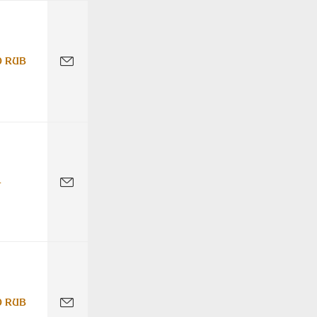
0 RUB
-
0 RUB