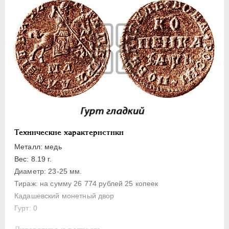
1 копейка
Денга
Полушка
Полполушки
Пробные
Для Речи Посполитой
Монетовидные жетоны
ЕКАТЕРИНА I
1725-1727
ПЕТР II
1727-1729
Технические характеристики
АННА ИОАННОВНА
1730-1740
Металл: медь
ИОАНН АНТОНОВИЧ
1740-1741
Вес: 8.19 г.
ЕЛИЗАВЕТА
1741-1762
Диаметр: 23-25 мм.
Тираж: на сумму 26 774 рублей 25 копеек
ПЕТР III
1762-1762
Кадашевский монетный двор
ЕКАТЕРИНА II
1762-1796
Гурт: 0
ПАВЕЛ I
1796-1801