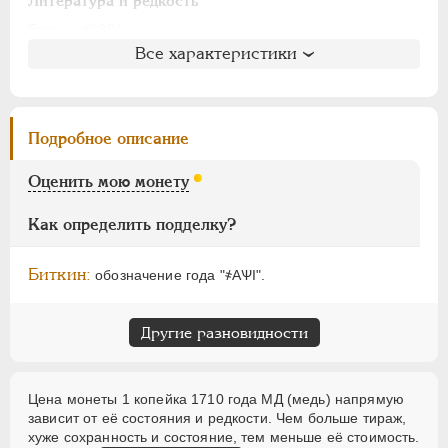
АЛЕКСАНДР I
1801-1825
Литература и редкость
НИКОЛАЙ I
1826-1855
Биткин
: #3381
Все характеристики
Петров
: не вошла в описание
АЛЕКСАНДР II
1855-1881
Ильин
: не вошла в описание
АЛЕКСАНДР III
1881-1894
Уздеников
: 2306
НИКОЛАЙ II
1894-1917
Дьяков
: 207-93
Подробное описание
ВРЕМЕННОЕ ПРАВ.
1917-1918
Семёнов
: не вошла в описание
ИНОСТРАННЫЕ
1768-1918
ГМ
: 55.12
Оценить мою монету
Брекке
: не вошла в описание
Как определить подделку?
Биткин:
обозначение года "҂АѰI".
Другие разновидности
Цена монеты 1 копейка 1710 года МД (медь) напрямую
зависит от её состояния и редкости. Чем больше тираж,
хуже сохранность и состояние, тем меньше её стоимость.