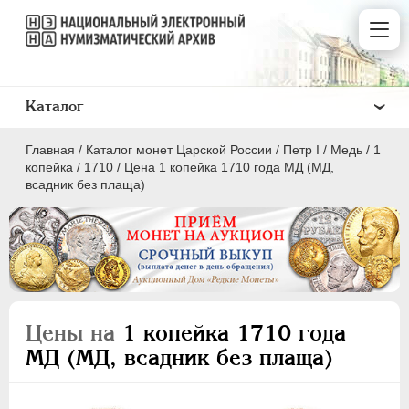
Каталог
Главная
/
Каталог монет Царской России
/
Пeтр I
/
Медь
/
1
копейка
/
1710
/
Цена 1 копейка 1710 года МД (МД,
всадник без плаща)
ПEТР I
1699 - 1725
Золото
Серебро
Цены на
1 копейка 1710 года
Медь
МД (МД, всадник без плаща)
5 копеек