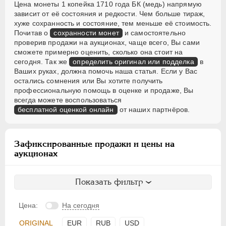
Цена монеты 1 копейка 1710 года БК (медь) напрямую
зависит от её состояния и редкости. Чем больше тираж,
хуже сохранность и состояние, тем меньше её стоимость.
Почитав о
сохранности монет
и самостоятельно
проверив продажи на аукционах, чаще всего, Вы сами
сможете примерно оценить, сколько она стоит на
сегодня. Так же
определить оригинал или подделка
в
Ваших руках, должна помочь наша статья. Если у Вас
остались сомнения или Вы хотите получить
профессиональную помощь в оценке и продаже, Вы
всегда можете воспользоваться
бесплатной оценкой онлайн
от наших партнёров.
Зафиксированные продажи и цены на
аукционах
Показать фильтр
Цена:
На сегодня
ORIGINAL
EUR
RUB
USD