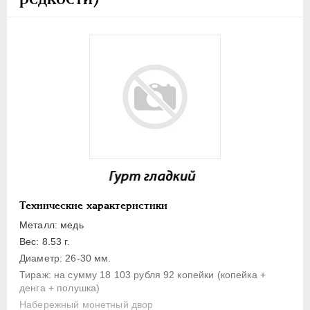
1 копейка
Денга
Полушка
Полполушки
Пробные
Для Речи Посполитой
Монетовидные жетоны
ЕКАТЕРИНА I
1725-1727
ПЕТР II
1727-1729
АННА ИОАННОВНА
1730-1740
Технические характеристики
ИОАНН АНТОНОВИЧ
1740-1741
Металл: медь
ЕЛИЗАВЕТА
1741-1762
Вес: 8.53 г.
ПЕТР III
1762-1762
Диаметр: 26-30 мм.
ЕКАТЕРИНА II
1762-1796
Тираж: на сумму 18 103 рубля 92 копейки (копейка +
денга + полушка)
ПАВЕЛ I
1796-1801
Набережный монетный двор