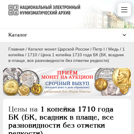
Каталог
Главная
/
Каталог монет Царской России
/
Пeтр I
/
Медь
/
1
копейка
/
1710
/
Цена 1 копейка 1710 года БК (БК, всадник
в плаще, все разновидности без отметки редкости)
ПEТР I
1699 - 1725
Золото
Серебро
Цены на
1 копейка 1710 года
Медь
БК (БК, всадник в плаще, все
разновидности без отметки
5 копеек
редкости)