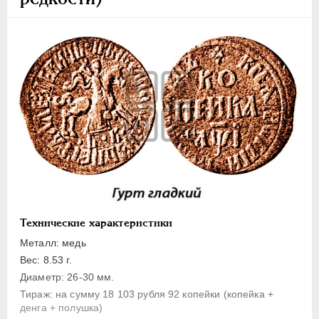
1 копейка
Денга
Полушка
Полполушки
Пробные
Для Речи Посполитой
Монетовидные жетоны
ЕКАТЕРИНА I
1725-1727
ПЕТР II
1727-1729
АННА ИОАННОВНА
1730-1740
ИОАНН АНТОНОВИЧ
1740-1741
Технические характеристики
ЕЛИЗАВЕТА
1741-1762
Металл: медь
ПЕТР III
1762-1762
Вес: 8.53 г.
Диаметр: 26-30 мм.
ЕКАТЕРИНА II
1762-1796
Тираж: на сумму 18 103 рубля 92 копейки (копейка +
ПАВЕЛ I
1796-1801
денга + полушка)