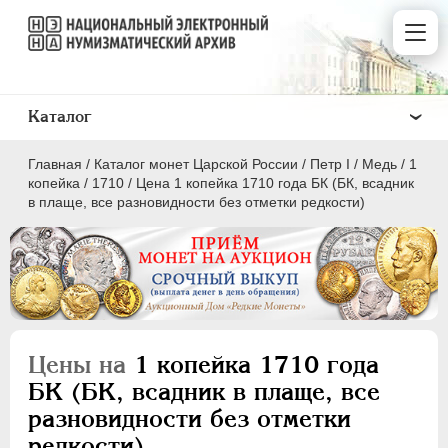
Каталог
Главная
/
Каталог монет Царской России
/
Пeтр I
/
Медь
/
1
копейка
/
1710
/
Цена 1 копейка 1710 года БК (БК, всадник
в плаще, все разновидности без отметки редкости)
ПEТР I
1699 - 1725
Золото
Серебро
Цены на
1 копейка 1710 года
Медь
БК (БК, всадник в плаще, все
разновидности без отметки
5 копеек
редкости)