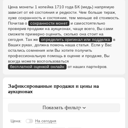
Цена монеты 1 копейка 1710 года БК (медь) напрямую
зависит от её состояния и редкости. Чем больше тираж,
хуже сохранность и состояние, тем меньше её стоимость.
Почитав о
сохранности монет
и самостоятельно
проверив продажи на аукционах, чаще всего, Вы сами
сможете примерно оценить, сколько она стоит на
сегодня. Так же
определить оригинал или подделка
в
Ваших руках, должна помочь наша статья. Если у Вас
остались сомнения или Вы хотите получить
профессиональную помощь в оценке и продаже, Вы
всегда можете воспользоваться
бесплатной оценкой онлайн
от наших партнёров.
Зафиксированные продажи и цены на
аукционах
Показать фильтр
Цена:
На сегодня