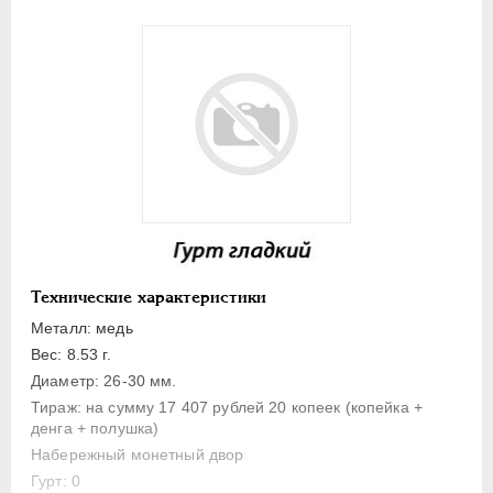
1 копейка
Денга
Полушка
Полполушки
Пробные
Для Речи Посполитой
Монетовидные жетоны
ЕКАТЕРИНА I
1725-1727
ПЕТР II
1727-1729
Технические характеристики
АННА ИОАННОВНА
1730-1740
Металл: медь
ИОАНН АНТОНОВИЧ
1740-1741
Вес: 8.53 г.
ЕЛИЗАВЕТА
1741-1762
Диаметр: 26-30 мм.
ПЕТР III
1762-1762
Тираж: на сумму 17 407 рублей 20 копеек (копейка +
денга + полушка)
ЕКАТЕРИНА II
1762-1796
Набережный монетный двор
ПАВЕЛ I
1796-1801
Гурт: 0