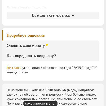
АЛЕКСАНДР I
1801-1825
НИКОЛАЙ I
1826-1855
Литература и редкость
АЛЕКСАНДР II
1855-1881
Биткин
: #1970 (R2)
Все характеристики
АЛЕКСАНДР III
1881-1894
Петров
: не вошла в описание
Ильин
: 7 рублей (№5, черта)
НИКОЛАЙ II
1894-1917
Уздеников
: 2290
ВРЕМЕННОЕ ПРАВ.
1917-1918
Подробное описание
Дьяков
: 169-5
ИНОСТРАННЫЕ
1768-1918
Семёнов
: не вошла в описание
Оценить мою монету
ГМ
: не вошла в описание
Брекке
: 186 (100$)
Как определить подделку?
Биткин:
украшение / обозначение года "҂АѰИ", над "Ѱ"
тильда, точка.
Цена монеты 1 копейка 1708 года БК (медь) напрямую
зависит от её состояния и редкости. Чем больше тираж,
хуже сохранность и состояние, тем меньше её стоимость.
Почитав о
сохранности монет
и самостоятельно