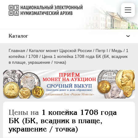
Каталог
Главная
/
Каталог монет Царской России
/
Пeтр I
/
Медь
/
1
копейка
/
1708
/
Цена 1 копейка 1708 года БК (БК, всадник
в плаще, украшение / точка)
ПEТР I
1699 - 1725
Золото
Серебро
Цены на
1 копейка 1708 года
Медь
БК (БК, всадник в плаще,
украшение / точка)
5 копеек