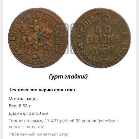
1 копейка
Денга
Полушка
Полполушки
Пробные
Для Речи Посполитой
Монетовидные жетоны
ЕКАТЕРИНА I
1725-1727
ПЕТР II
1727-1729
АННА ИОАННОВНА
1730-1740
Технические характеристики
ИОАНН АНТОНОВИЧ
1740-1741
Металл: медь
ЕЛИЗАВЕТА
1741-1762
Вес: 8.53 г.
ПЕТР III
1762-1762
Диаметр: 26-30 мм.
Тираж: на сумму 17 407 рублей 20 копеек (копейка +
ЕКАТЕРИНА II
1762-1796
денга + полушка)
ПАВЕЛ I
1796-1801
Набережный монетный двор