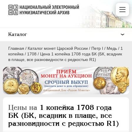
Каталог
Главная
/
Каталог монет Царской России
/
Пeтр I
/
Медь
/
1
копейка
/
1708
/
Цена 1 копейка 1708 года БК (БК, всадник
в плаще, все разновидности с редкостью R1)
ПEТР I
1699 - 1725
Золото
Серебро
Цены на
1 копейка 1708 года
Медь
БК (БК, всадник в плаще, все
разновидности с редкостью R1)
5 копеек