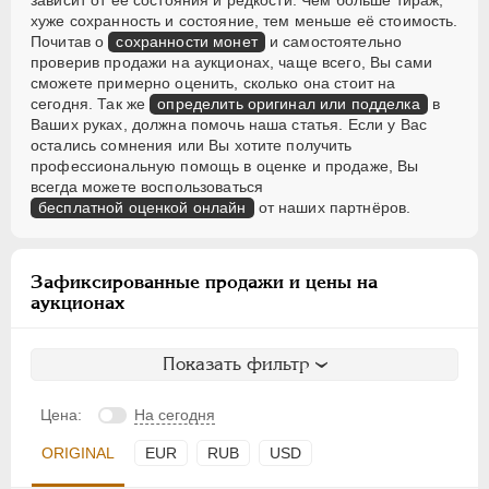
зависит от её состояния и редкости. Чем больше тираж,
хуже сохранность и состояние, тем меньше её стоимость.
Почитав о
сохранности монет
и самостоятельно
проверив продажи на аукционах, чаще всего, Вы сами
сможете примерно оценить, сколько она стоит на
сегодня. Так же
определить оригинал или подделка
в
Ваших руках, должна помочь наша статья. Если у Вас
остались сомнения или Вы хотите получить
профессиональную помощь в оценке и продаже, Вы
всегда можете воспользоваться
бесплатной оценкой онлайн
от наших партнёров.
Зафиксированные продажи и цены на
аукционах
Показать фильтр
Цена:
На сегодня
ORIGINAL
EUR
RUB
USD