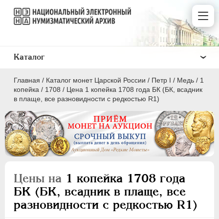
Каталог
Главная
/
Каталог монет Царской России
/
Пeтр I
/
Медь
/
1
копейка
/
1708
/
Цена 1 копейка 1708 года БК (БК, всадник
в плаще, все разновидности с редкостью R1)
ПEТР I
1699 - 1725
Золото
Серебро
Цены на
1 копейка 1708 года
Медь
БК (БК, всадник в плаще, все
разновидности с редкостью R1)
5 копеек