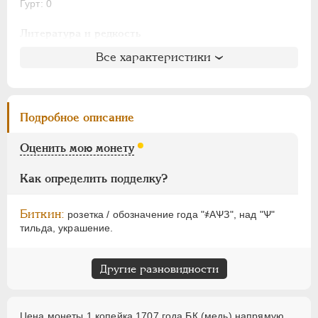
АЛЕКСАНДР I
1801-1825
Гурт: 0
НИКОЛАЙ I
1826-1855
Литература и редкость
АЛЕКСАНДР II
1855-1881
Биткин
: #1813 (R)
Все характеристики
АЛЕКСАНДР III
1881-1894
Петров
: 1 рубль 50 копеек-3 рубля
НИКОЛАЙ II
1894-1917
Ильин
: № 22, 2 рубля
ВРЕМЕННОЕ ПРАВ.
1917-1918
Уздеников
: 2282 (точка)
Подробное описание
ИНОСТРАННЫЕ
1768-1918
Дьяков
: 141-42
Семёнов
: 203-40400
Оценить мою монету
ГМ
: 31.4
Брекке
: 179 (50$)
Как определить подделку?
Биткин:
розетка / обозначение года "҂АѰЗ", над "Ѱ"
тильда, украшение.
Другие разновидности
Цена монеты 1 копейка 1707 года БК (медь) напрямую