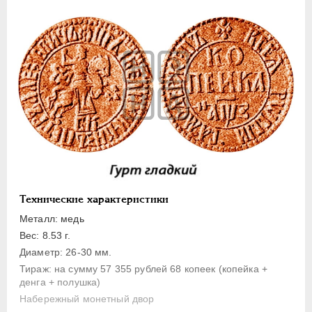
1 копейка
Денга
Полушка
Полполушки
Пробные
Для Речи Посполитой
Монетовидные жетоны
ЕКАТЕРИНА I
1725-1727
ПЕТР II
1727-1729
АННА ИОАННОВНА
1730-1740
Технические характеристики
ИОАНН АНТОНОВИЧ
1740-1741
Металл: медь
ЕЛИЗАВЕТА
1741-1762
Вес: 8.53 г.
Диаметр: 26-30 мм.
ПЕТР III
1762-1762
Тираж: на сумму 57 355 рублей 68 копеек (копейка +
ЕКАТЕРИНА II
1762-1796
денга + полушка)
ПАВЕЛ I
1796-1801
Набережный монетный двор