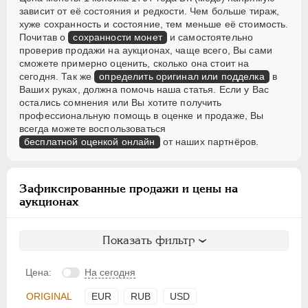
зависит от её состояния и редкости. Чем больше тираж,
хуже сохранность и состояние, тем меньше её стоимость.
Почитав о
сохранности монет
и самостоятельно
проверив продажи на аукционах, чаще всего, Вы сами
сможете примерно оценить, сколько она стоит на
сегодня. Так же
определить оригинал или подделка
в
Ваших руках, должна помочь наша статья. Если у Вас
остались сомнения или Вы хотите получить
профессиональную помощь в оценке и продаже, Вы
всегда можете воспользоваться
бесплатной оценкой онлайн
от наших партнёров.
Зафиксированные продажи и цены на
аукционах
Показать фильтр
Цена:
На сегодня
ORIGINAL
EUR
RUB
USD