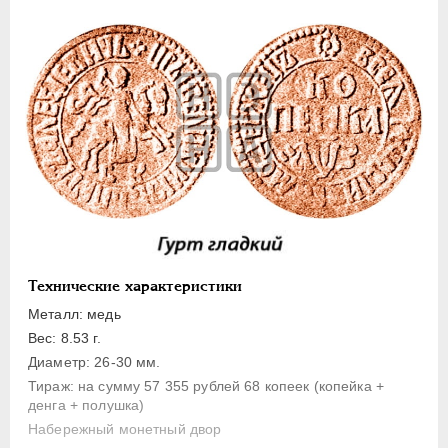
1 копейка
Денга
Полушка
Полполушки
Пробные
Для Речи Посполитой
Монетовидные жетоны
ЕКАТЕРИНА I
1725-1727
ПЕТР II
1727-1729
АННА ИОАННОВНА
1730-1740
Технические характеристики
ИОАНН АНТОНОВИЧ
1740-1741
Металл: медь
ЕЛИЗАВЕТА
1741-1762
Вес: 8.53 г.
Диаметр: 26-30 мм.
ПЕТР III
1762-1762
Тираж: на сумму 57 355 рублей 68 копеек (копейка +
ЕКАТЕРИНА II
1762-1796
денга + полушка)
ПАВЕЛ I
1796-1801
Набережный монетный двор