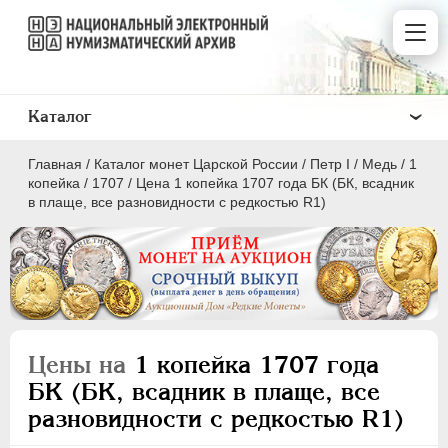
Каталог
Главная
/
Каталог монет Царской России
/
Пeтр I
/
Медь
/
1
копейка
/
1707
/
Цена 1 копейка 1707 года БК (БК, всадник
в плаще, все разновидности с редкостью R1)
ПEТР I
1699 - 1725
Золото
Серебро
Цены на
1 копейка 1707 года
Медь
БК (БК, всадник в плаще, все
разновидности с редкостью R1)
5 копеек