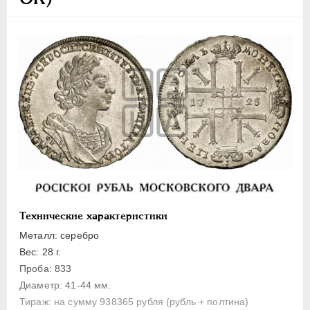
Полуполтинник
Гривенник
Гривна
10 денег
5 копеек
Алтын(ник)
1 копейка
Медь
Пробные
Для Речи Посполитой
Монетовидные жетоны
Технические характеристики
ЕКАТЕРИНА I
1725-1727
Металл: серебро
ПЕТР II
1727-1729
Вес: 28 г.
Проба: 833
АННА ИОАННОВНА
1730-1740
Диаметр: 41-44 мм.
ИОАНН АНТОНОВИЧ
1740-1741
Тираж: на сумму 938365 рубля (рубль + полтина)