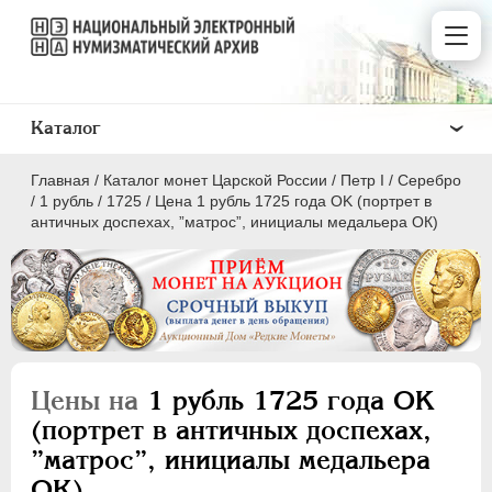
Каталог
Главная
/
Каталог монет Царской России
/
Пeтр I
/
Серебро
/
1 рубль
/
1725
/
Цена 1 рубль 1725 года OK (портрет в
античных доспехах, ”матрос”, инициалы медальера ОК)
ПEТР I
1699 - 1725
Золото
Серебро
Цены на
1 рубль 1725 года OK
(портрет в античных доспехах,
1 рубль
”матрос”, инициалы медальера
Полтина
ОК)