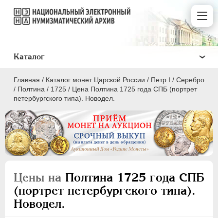
Каталог
Главная
/
Каталог монет Царской России
/
Пeтр I
/
Серебро
/
Полтина
/
1725
/
Цена Полтина 1725 года СПБ (портрет
петербургского типа). Новодел.
ПEТР I
1699 - 1725
Золото
Серебро
Цены на
Полтина 1725 года СПБ
(портрет петербургского типа).
1 рубль
Новодел.
Полтина