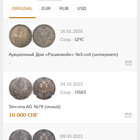
ORIGINAL
EUR
RUB
USD
16.01.2025
UNC
Аукционный Дом «Рашенкойн» №3-coll
(интернет)
-
24.10.2022
MS63
Sincona AG №78
(очный)
10 000 CHF
09.03.2022