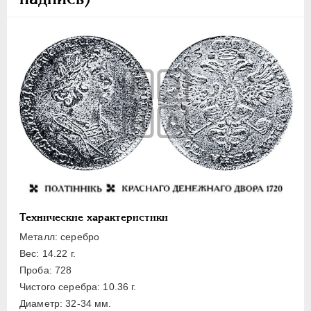
Полуполтинник
Гривенник
Гривна
10 денег
5 копеек
Алтын(ник)
1 копейка
Медь
Пробные
Для Речи Посполитой
Монетовидные жетоны
Технические характеристики
ЕКАТЕРИНА I
1725-1727
Металл: серебро
ПЕТР II
1727-1729
Вес: 14.22 г.
Проба: 728
АННА ИОАННОВНА
1730-1740
Чистого серебра: 10.36 г.
ИОАНН АНТОНОВИЧ
1740-1741
Диаметр: 32-34 мм.