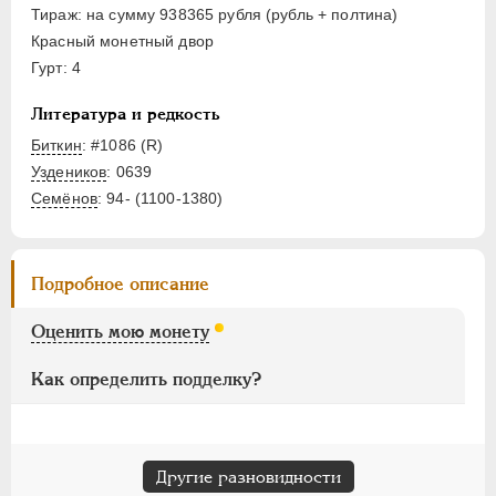
ЕЛИЗАВЕТА
1741-1762
Тираж: на сумму 938365 рубля (рубль + полтина)
ПЕТР III
1762-1762
Красный монетный двор
ЕКАТЕРИНА II
1762-1796
Гурт: 4
ПАВЕЛ I
1796-1801
Литература и редкость
АЛЕКСАНДР I
1801-1825
Биткин
: #1086 (R)
НИКОЛАЙ I
1826-1855
Уздеников
: 0639
АЛЕКСАНДР II
1855-1881
Семёнов
: 94- (1100-1380)
АЛЕКСАНДР III
1881-1894
НИКОЛАЙ II
1894-1917
ВРЕМЕННОЕ ПРАВ.
1917-1918
Подробное описание
ИНОСТРАННЫЕ
1768-1918
Оценить мою монету
Как определить подделку?
Другие разновидности