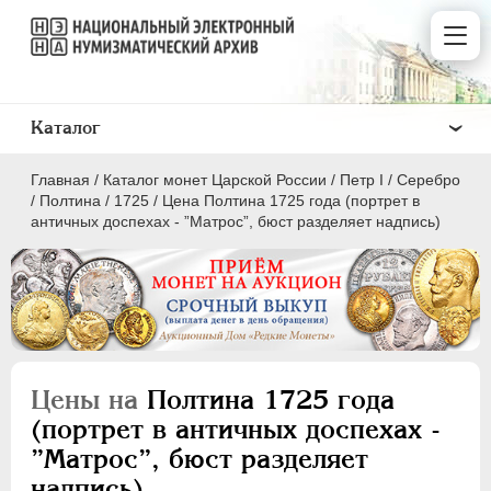
Каталог
Главная
/
Каталог монет Царской России
/
Пeтр I
/
Серебро
/
Полтина
/
1725
/
Цена Полтина 1725 года (портрет в
античных доспехах - ”Матрос”, бюст разделяет надпись)
ПEТР I
1699 - 1725
Золото
Серебро
Цены на
Полтина 1725 года
(портрет в античных доспехах -
1 рубль
”Матрос”, бюст разделяет
Полтина
надпись)