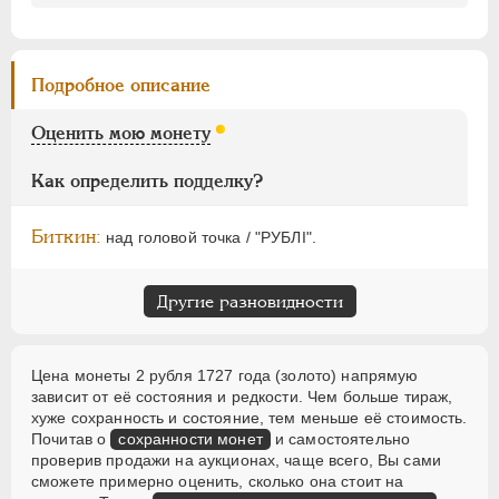
НИКОЛАЙ II
1894-1917
Литература и редкость
ВРЕМЕННОЕ ПРАВ.
1917-1918
Биткин
: #10 (R1)
ИНОСТРАННЫЕ
1768-1918
Петров
: 30 рублей
Подробное описание
Ильин
: 25 рублей (№1)
Уздеников
: 0042 (черта с точкой)
Оценить мою монету
Петрунин
: не вошла в описание
Семёнов
: 33-100 (R3!!)
Как определить подделку?
Биткин:
над головой точка / "РУБЛI".
Другие разновидности
Цена монеты 2 рубля 1727 года (золото) напрямую
зависит от её состояния и редкости. Чем больше тираж,
хуже сохранность и состояние, тем меньше её стоимость.
Почитав о
сохранности монет
и самостоятельно
проверив продажи на аукционах, чаще всего, Вы сами
сможете примерно оценить, сколько она стоит на