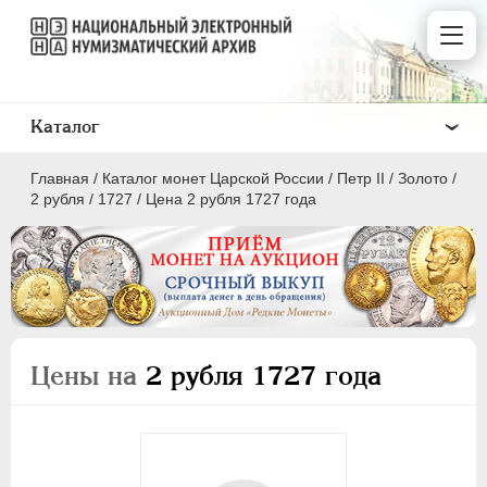
Каталог
Главная
/
Каталог монет Царской России
/
Петр II
/
Золото
/
2 рубля
/
1727
/
Цена 2 рубля 1727 года
ПEТР I
1699 - 1725
ЕКАТЕРИНА I
1725-1727
Цены на
2 рубля 1727 года
ПЕТР II
1727-1729
Золото
1 червонец