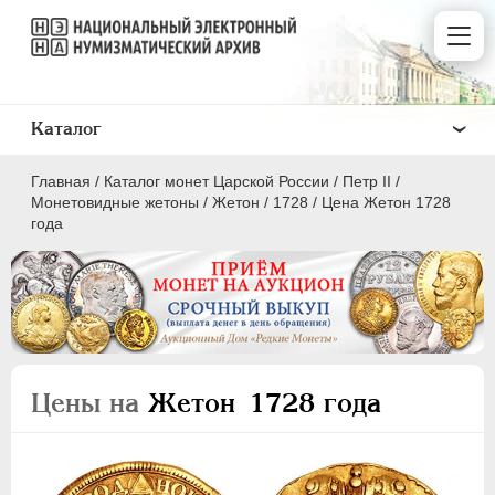
Каталог
Главная
/
Каталог монет Царской России
/
Петр II
/
Монетовидные жетоны
/
Жетон
/
1728
/
Цена Жетон 1728
года
ПEТР I
1699 - 1725
ЕКАТЕРИНА I
1725-1727
ПЕТР II
1727-1729
Цены на
Жетон 1728 года
Золото
Серебро
Медь