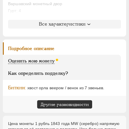
1/16 фунта
Варшавский монетный двор
Гурт: 4
Медь
Пробные
Литература и редкость
Все характеристики
Памятные и донативные
Биткин
: #422
Для Грузии
Петров
: 2 рубля
Ильин
: без оценки
Для Польши
Подробное описание
Уздеников
: 1615
Русско-Польские
Семёнов
: 79-14200 (R1+)
Оценить мою монету
Монетовидные
АЛЕКСАНДР II
1855-1881
Как определить подделку?
АЛЕКСАНДР III
1881-1894
Биткин:
хвост орла веером / венок из 7 звеньев.
НИКОЛАЙ II
1894-1917
ВРЕМЕННОЕ ПРАВ.
1917-1918
Другие разновидности
ИНОСТРАННЫЕ
1768-1918
Цена монеты 1 рубль 1843 года МW (серебро) напрямую