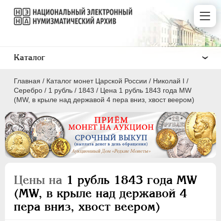
Каталог
Главная
/
Каталог монет Царской России
/
Николай I
/
Серебро
/
1 рубль
/
1843
/
Цена 1 рубль 1843 года МW
(MW, в крыле над державой 4 пера вниз, хвост веером)
ПEТР I
1699 - 1725
ЕКАТЕРИНА I
1725-1727
ПЕТР II
1727-1729
Цены на
1 рубль 1843 года МW
АННА ИОАННОВНА
1730-1740
(MW, в крыле над державой 4
ИОАНН АНТОНОВИЧ
1740-1741
пера вниз, хвост веером)
ЕЛИЗАВЕТА
1741-1762