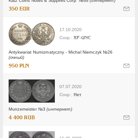
Katz Coins Notes & Supplies Corp. №55
(интернет)
350 EUR
17.10.2020
XF-UNC
Antykwariat Numizmatyczny - Michal Niemczyk №26
(очный)
950 PLN
07.07.2020
Нет
Munzemeister №3
(интернет)
4 400 RUB