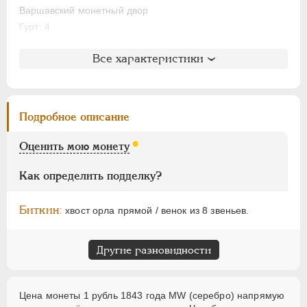
1/16 фунта
Варшавский монетный двор
Гурт: 4
Медь
Пробные
Литература и редкость
Все характеристики
Памятные и донативные
Биткин
: #416
Для Грузии
Петров
: 2 рубля
Ильин
: без оценки
Для Польши
Подробное описание
Уздеников
: 1615
Русско-Польские
Семёнов
: 79-13300 (R2)
Оценить мою монету
Монетовидные
АЛЕКСАНДР II
1855-1881
Как определить подделку?
АЛЕКСАНДР III
1881-1894
Биткин:
НИКОЛАЙ II
1894-1917
хвост орла прямой / венок из 8 звеньев.
ВРЕМЕННОЕ ПРАВ.
1917-1918
ИНОСТРАННЫЕ
1768-1918
Другие разновидности
Цена монеты 1 рубль 1843 года МW (серебро) напрямую