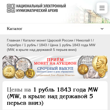
Каталог
Главная
/
Каталог монет Царской России
/
Николай I
/
Серебро
/
1 рубль
/
1843
/
Цена 1 рубль 1843 года МW
(MW, в крыле над державой 5 перьев вниз)
ПEТР I
1699 - 1725
ЕКАТЕРИНА I
1725-1727
ПЕТР II
1727-1729
Цены на
1 рубль 1843 года МW
АННА ИОАННОВНА
1730-1740
(MW, в крыле над державой 5
ИОАНН АНТОНОВИЧ
1740-1741
перьев вниз)
ЕЛИЗАВЕТА
1741-1762