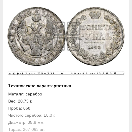
ПЕТР III
1762-1762
ЕКАТЕРИНА II
1762-1796
ПАВЕЛ I
1796-1801
АЛЕКСАНДР I
1801-1825
НИКОЛАЙ I
1826-1855
Платина
Золото
Серебро
1 рубль
Полтина
Технические характеристики
25 копеек
Металл: серебро
20 копеек
Вес: 20.73 г.
Проба: 868
10 копеек
Чистого серебра: 18.0 г.
5 копеек
Диаметр: 35.8 мм.
1/8 фунта
Тираж: 267 063 шт.