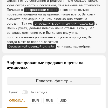
зависит от её состояния и редкости. Чем больше тираж,
хуже сохранность и состояние, тем меньше её стоимость.
Почитав о
сохранности монет
и самостоятельно
проверив продажи на аукционах, чаще всего, Вы сами
сможете примерно оценить, сколько она стоит на
сегодня. Так же
определить оригинал или подделка
в
Ваших руках, должна помочь наша статья. Если у Вас
остались сомнения или Вы хотите получить
профессиональную помощь в оценке и продаже, Вы
всегда можете воспользоваться
бесплатной оценкой онлайн
от наших партнёров.
Зафиксированные продажи и цены на
аукционах
Показать фильтр
Цена:
На сегодня
ORIGINAL
EUR
RUB
USD