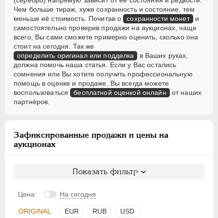
АЛЕКСАНДР III
1881-1894
Чем больше тираж, хуже сохранность и состояние, тем
НИКОЛАЙ II
1894-1917
меньше её стоимость. Почитав о
сохранности монет
и
ВРЕМЕННОЕ ПРАВ.
1917-1918
самостоятельно проверив продажи на аукционах, чаще
всего, Вы сами сможете примерно оценить, сколько она
ИНОСТРАННЫЕ
1768-1918
стоит на сегодня. Так же
определить оригинал или подделка
в Ваших руках,
должна помочь наша статья. Если у Вас остались
сомнения или Вы хотите получить профессиональную
помощь в оценке и продаже, Вы всегда можете
воспользоваться
бесплатной оценкой онлайн
от наших
партнёров.
Зафиксированные продажи и цены на
аукционах
Показать фильтр
Цена:
На сегодня
ORIGINAL
EUR
RUB
USD