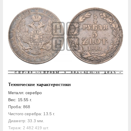
ПЕТР III
1762-1762
ЕКАТЕРИНА II
1762-1796
ПАВЕЛ I
1796-1801
АЛЕКСАНДР I
1801-1825
НИКОЛАЙ I
1826-1855
Платина
Золото
Серебро
Медь
Пробные
Технические характеристики
Памятные и донативные
Металл: серебро
Для Грузии
Вес: 15.55 г.
Для Польши
Проба: 868
Русско-Польские
Чистого серебра: 13.5 г.
Диаметр: 33.3 мм.
Полтина
Тираж: 2 482 419 шт.