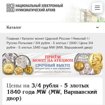
Каталог
Главная
/
Каталог монет Царской России
/
Николай I
/
Русско-Польские
/
3/4 рубля - 5 злотых
/
1840
/
Цена 3/4
рубля - 5 злотых 1840 года МW (MW, Варшавский двор)
ПEТР I
1699 - 1725
ЕКАТЕРИНА I
1725-1727
ПЕТР II
1727-1729
Цены на
3/4 рубля - 5 злотых
АННА ИОАННОВНА
1730-1740
1840 года МW (MW, Варшавский
ИОАНН АНТОНОВИЧ
1740-1741
двор)
ЕЛИЗАВЕТА
1741-1762