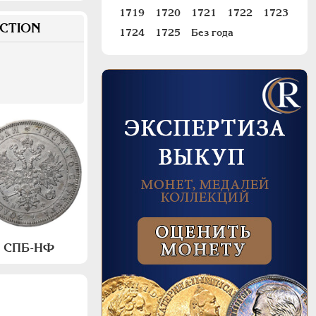
1719
1720
1721
1722
1723
CTION
1724
1725
Без года
а, СПБ-НФ