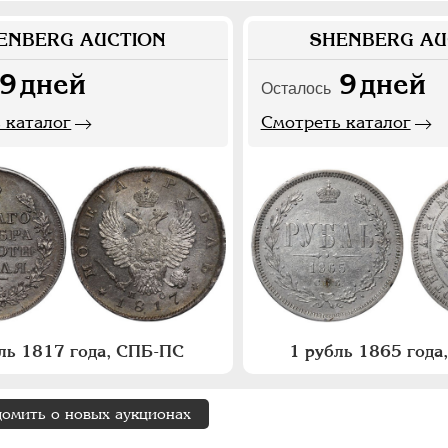
ENBERG AUCTION
SHENBERG AU
9
дней
9
дней
Осталось
 каталог
Смотреть каталог
ль 1817 года, СПБ-ПС
1 рубль 1865 год
домить о новых аукционах