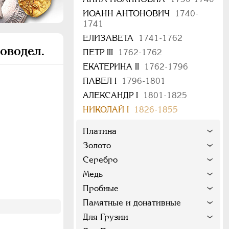
ИОАНН АНТОНОВИЧ
1740-
1741
ЕЛИЗАВЕТА
1741-1762
оводел.
ПЕТР III
1762-1762
ЕКАТЕРИНА II
1762-1796
ПАВЕЛ I
1796-1801
АЛЕКСАНДР I
1801-1825
НИКОЛАЙ I
1826-1855
Платина
Золото
Серебро
Медь
Пробные
Памятные и донативные
Для Грузии