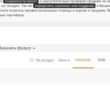
 о
сохранности монет
и самостоятельно проверив продажи на а
 на сегодня. Так же
определить оригинал или подделка
в Ваших
хотите получить профессиональную помощь в оценке и продаже, В
ших партнёров.
Показать фильтр
На сегодня
Цена в:
ORIGINAL
EUR