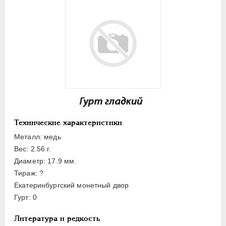
ПЕТР III
1762-1762
ЕКАТЕРИНА II
1762-1796
ПАВЕЛ I
1796-1801
АЛЕКСАНДР I
1801-1825
НИКОЛАЙ I
1826-1855
Платина
Золото
Серебро
Медь
Технические характеристики
Металл: медь
10 копеек
Вес: 2.56 г.
5 копеек
Диаметр: 17.9 мм.
3 копейки
Тираж: ?
Екатеринбургский монетный двор
2 копейки
Гурт: 0
1 копейка
1/2 копейки
Литература и редкость