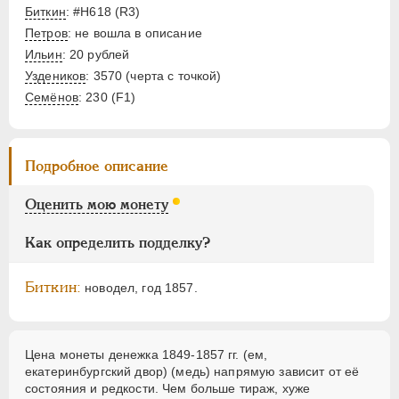
Денежка
Биткин
: #Н618 (R3)
Деньга
Петров
: не вошла в описание
1/4 копейки
Ильин
: 20 рублей
Уздеников
: 3570 (черта с точкой)
Полушка
Семёнов
: 230 (F1)
Пробные
Памятные и донативные
Подробное описание
Для Грузии
Для Польши
Оценить мою монету
Русско-Польские
Монетовидные
Как определить подделку?
АЛЕКСАНДР II
1855-1881
Биткин:
новодел, год 1857.
АЛЕКСАНДР III
1881-1894
НИКОЛАЙ II
1894-1917
ВРЕМЕННОЕ ПРАВ.
1917-1918
Цена монеты денежка 1849-1857 гг. (ем,
екатеринбургский двор) (медь) напрямую зависит от её
ИНОСТРАННЫЕ
1768-1918
состояния и редкости. Чем больше тираж, хуже