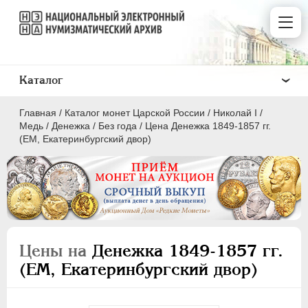
Каталог
Главная
/
Каталог монет Царской России
/
Николай I
/
Медь
/
Денежка
/
Без года
/
Цена Денежка 1849-1857 гг.
(ЕМ, Екатеринбургский двор)
ПEТР I
1699 - 1725
ЕКАТЕРИНА I
1725-1727
ПЕТР II
1727-1729
Цены на
Денежка 1849-1857 гг.
АННА ИОАННОВНА
1730-1740
(ЕМ, Екатеринбургский двор)
ИОАНН АНТОНОВИЧ
1740-1741
ЕЛИЗАВЕТА
1741-1762