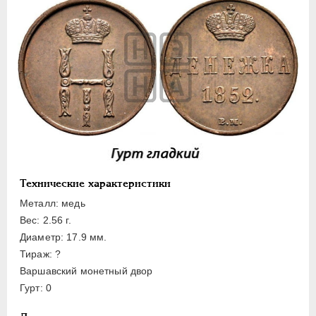
ПЕТР III
1762-1762
ЕКАТЕРИНА II
1762-1796
ПАВЕЛ I
1796-1801
АЛЕКСАНДР I
1801-1825
НИКОЛАЙ I
1826-1855
Платина
Золото
Серебро
Медь
Технические характеристики
10 копеек
Металл: медь
5 копеек
Вес: 2.56 г.
Диаметр: 17.9 мм.
3 копейки
Тираж: ?
2 копейки
Варшавский монетный двор
1 копейка
Гурт: 0
1/2 копейки