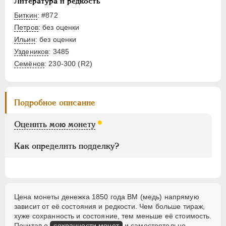
Литература и редкость
Денежка
Биткин
: #872
Деньга
Петров
: без оценки
1/4 копейки
Ильин
: без оценки
Полушка
Уздеников
: 3485
Семёнов
: 230-300 (R2)
Пробные
Памятные и донативные
Для Грузии
Подробное описание
Для Польши
Русско-Польские
Оценить мою монету
Монетовидные
Как определить подделку?
АЛЕКСАНДР II
1855-1881
АЛЕКСАНДР III
1881-1894
НИКОЛАЙ II
1894-1917
Цена монеты денежка 1850 года ВМ (медь) напрямую
ВРЕМЕННОЕ ПРАВ.
1917-1918
зависит от её состояния и редкости. Чем больше тираж,
ИНОСТРАННЫЕ
1768-1918
хуже сохранность и состояние, тем меньше её стоимость.
Почитав о
сохранности монет
и самостоятельно