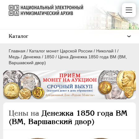
Каталог
Главная
/
Каталог монет Царской России
/
Николай I
/
Медь
/
Денежка
/
1850
/
Цена Денежка 1850 года ВМ (ВМ,
Варшавский двор)
ПEТР I
1699 - 1725
ЕКАТЕРИНА I
1725-1727
ПЕТР II
1727-1729
Цены на
Денежка 1850 года ВМ
АННА ИОАННОВНА
1730-1740
(ВМ, Варшавский двор)
ИОАНН АНТОНОВИЧ
1740-1741
ЕЛИЗАВЕТА
1741-1762