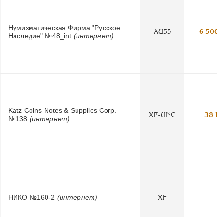
Нумизматическая Фирма "Русское
AU55
6 50
Наследие" №48_int
(интернет)
Katz Coins Notes & Supplies Corp.
XF-UNC
38 
№138
(интернет)
НИКО №160-2
(интернет)
XF