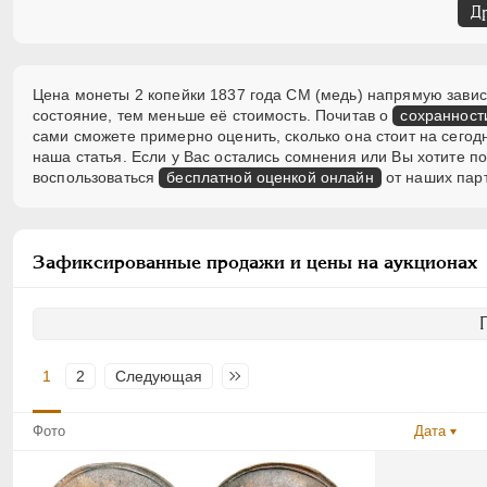
Д
Цена монеты 2 копейки 1837 года СМ (медь) напрямую зависи
состояние, тем меньше её стоимость. Почитав о
сохранност
сами сможете примерно оценить, сколько она стоит на сегод
наша статья. Если у Вас остались сомнения или Вы хотите 
воспользоваться
бесплатной оценкой онлайн
от наших пар
Зафиксированные продажи и цены на аукционах
1
2
Следующая
Последняя
Фото
Дата