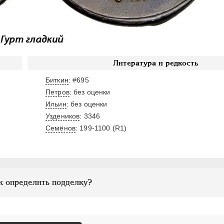
Литература и редкость
Биткин
: #695
Петров
: без оценки
Ильин
: без оценки
Уздеников
: 3346
Семёнов
: 199-1100 (R1)
к определить подделку?