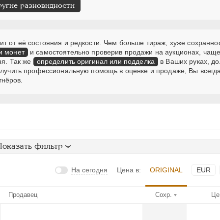
ругие разновидности
т от её состояния и редкости. Чем больше тираж, хуже сохранно
и монет
и самостоятельно проверив продажи на аукционах, чаще
ня. Так же
определить оригинал или подделка
в Ваших руках, д
получить профессиональную помощь в оценке и продаже, Вы всегд
тнёров.
Показать фильтр
На сегодня
Цена в:
ORIGINAL
EUR
Продавец
Сохр.
Це