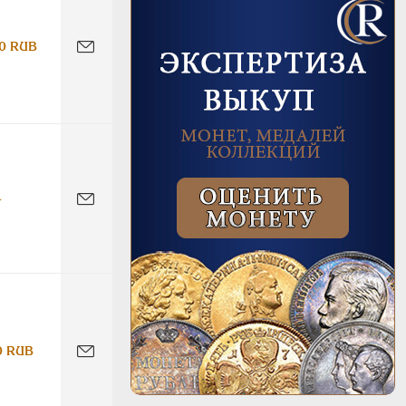
0 RUB
-
0 RUB