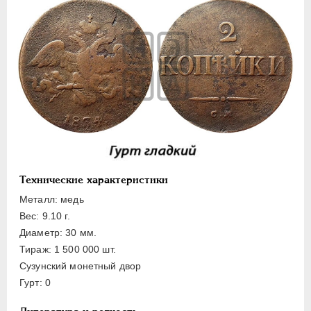
ПЕТР III
1762-1762
ЕКАТЕРИНА II
1762-1796
ПАВЕЛ I
1796-1801
АЛЕКСАНДР I
1801-1825
НИКОЛАЙ I
1826-1855
Платина
Золото
Серебро
Медь
Технические характеристики
10 копеек
Металл: медь
Вес: 9.10 г.
5 копеек
Диаметр: 30 мм.
3 копейки
Тираж: 1 500 000 шт.
2 копейки
Сузунский монетный двор
1 копейка
Гурт: 0
1/2 копейки