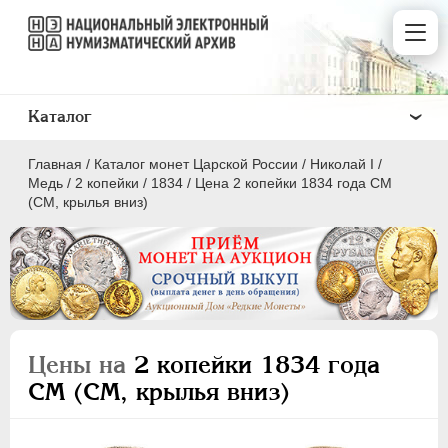
Каталог
Главная
/
Каталог монет Царской России
/
Николай I
/
Медь
/
2 копейки
/
1834
/
Цена 2 копейки 1834 года СМ
(СМ, крылья вниз)
ПEТР I
1699 - 1725
ЕКАТЕРИНА I
1725-1727
ПЕТР II
1727-1729
Цены на
2 копейки 1834 года
АННА ИОАННОВНА
1730-1740
СМ (СМ, крылья вниз)
ИОАНН АНТОНОВИЧ
1740-1741
ЕЛИЗАВЕТА
1741-1762