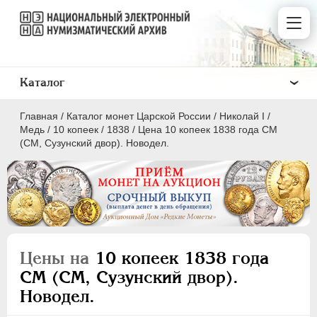
Каталог
Главная
/
Каталог монет Царской России
/
Николай I
/
Медь
/
10 копеек
/
1838
/
Цена 10 копеек 1838 года СМ
(СМ, Сузунский двор). Новодел.
ПEТР I
1699 - 1725
ЕКАТЕРИНА I
1725-1727
ПЕТР II
1727-1729
Цены на
10 копеек 1838 года
АННА ИОАННОВНА
1730-1740
СМ (СМ, Сузунский двор).
ИОАНН АНТОНОВИЧ
1740-1741
Новодел.
ЕЛИЗАВЕТА
1741-1762