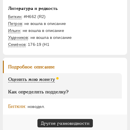
Денежка
Литература и редкость
Деньга
Биткин
: #Н662 (R2)
1/4 копейки
Петров
: не вошла в описание
Полушка
Ильин
: не вошла в описание
Уздеников
: не вошла в описание
Пробные
Семёнов
: 176-19 (H1
Памятные и донативные
Для Грузии
Для Польши
Подробное описание
Русско-Польские
Монетовидные
Оценить мою монету
АЛЕКСАНДР II
1855-1881
Как определить подделку?
АЛЕКСАНДР III
1881-1894
НИКОЛАЙ II
1894-1917
Биткин:
новодел.
ВРЕМЕННОЕ ПРАВ.
1917-1918
ИНОСТРАННЫЕ
1768-1918
Другие разновидности