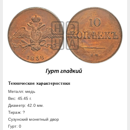
ПЕТР III
1762-1762
ЕКАТЕРИНА II
1762-1796
ПАВЕЛ I
1796-1801
АЛЕКСАНДР I
1801-1825
НИКОЛАЙ I
1826-1855
Платина
Золото
Серебро
Медь
10 копеек
Технические характеристики
5 копеек
Металл: медь
Вес: 45.45 г.
3 копейки
Диаметр: 42.0 мм.
2 копейки
Тираж: ?
1 копейка
Сузунский монетный двор
1/2 копейки
Гурт: 0