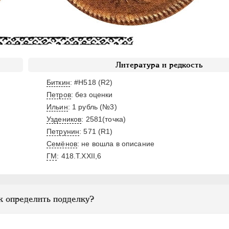
Литература и редкость
Биткин
: #Н518 (R2)
Петров
: без оценки
Ильин
: 1 рубль (№3)
Уздеников
: 2581(точка)
Петрунин
: 571 (R1)
Семёнов
: не вошла в описание
ГМ
: 418.T.ХХII,6
к определить подделку?