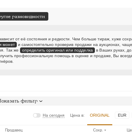
ругие разновидности
ависит от её состояния и редкости. Чем больше тираж, хуже сохр
и монет
и самостоятельно проверив продажи на аукционах, чаще
ня. Так же
определить оригинал или подделка
в Ваших руках, д
получить профессиональную помощь в оценке и продаже, Вы всегд
тнёров.
Показать фильтр
На сегодня
Цена в:
ORIGINAL
EUR
Продавец
Сохр.
Це