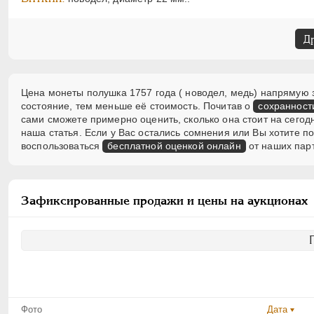
Д
Цена монеты полушка 1757 года ( новодел, медь) напрямую з
состояние, тем меньше её стоимость. Почитав о
сохранност
сами сможете примерно оценить, сколько она стоит на сегод
наша статья. Если у Вас остались сомнения или Вы хотите 
воспользоваться
бесплатной оценкой онлайн
от наших пар
Зафиксированные продажи и цены на аукционах
Фото
Дата