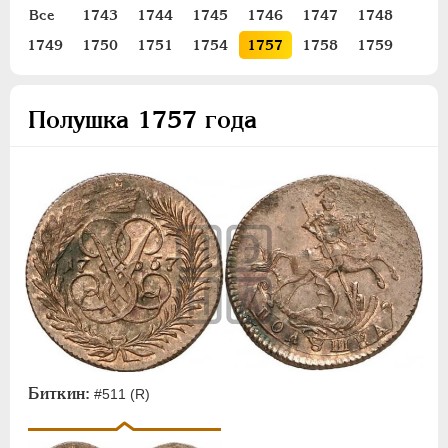
Все
1743
1744
1745
1746
1747
1748
Золото
1749
1750
1751
1754
1757
1758
1759
Серебро
Медь
Полушка 1757 года
5 копеек
2 копейки
1 копейка
Денга
Полушка
Пробные
Для Пруссии
Ливонезы
Монетовидные
ПЕТР III
1762-1762
Биткин:
#511 (R)
ЕКАТЕРИНА II
1762-1796