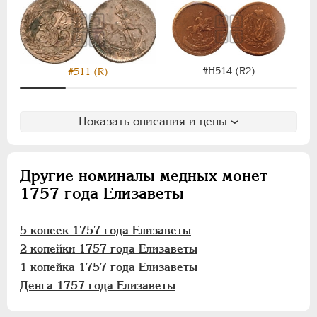
ПАВЕЛ I
1796-1801
АЛЕКСАНДР I
1801-1825
НИКОЛАЙ I
1826-1855
АЛЕКСАНДР II
1855-1881
#Н514 (R2)
#511 (R)
АЛЕКСАНДР III
1881-1894
НИКОЛАЙ II
1894-1917
ВРЕМЕННОЕ ПРАВ.
1917-1918
Показать описания и цены
ИНОСТРАННЫЕ
1768-1918
Другие номиналы медных монет
1757 года Елизаветы
5 копеек 1757 года Елизаветы
2 копейки 1757 года Елизаветы
1 копейка 1757 года Елизаветы
Денга 1757 года Елизаветы