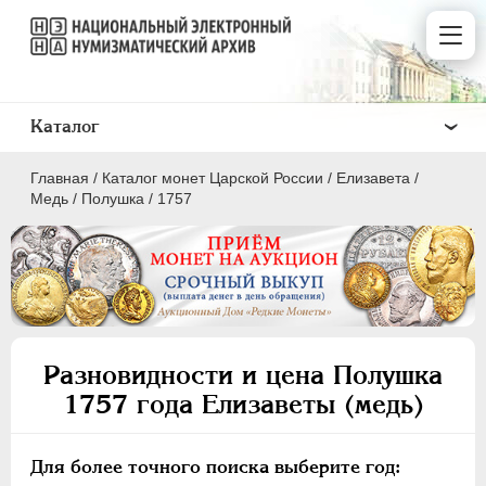
Каталог
Главная
/
Каталог монет Царской России
/
Елизавета
/
Медь
/
Полушка
/
1757
ПEТР I
1699 - 1725
ЕКАТЕРИНА I
1725-1727
Разновидности и цена Полушка
ПЕТР II
1727-1729
1757 года Елизаветы (медь)
АННА ИОАННОВНА
1730-1740
ИОАНН АНТОНОВИЧ
1740-1741
Для более точного поиска выберите год:
ЕЛИЗАВЕТА
1741-1762