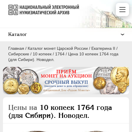
Каталог
Главная
/
Каталог монет Царской России
/
Екатерина II
/
Сибирские
/
10 копеек
/
1764
/
Цена 10 копеек 1764 года
(для Сибири). Новодел.
ПEТР I
1699 - 1725
ЕКАТЕРИНА I
1725-1727
ПЕТР II
1727-1729
Цены на
10 копеек 1764 года
АННА ИОАННОВНА
1730-1740
(для Сибири). Новодел.
ИОАНН АНТОНОВИЧ
1740-1741
ЕЛИЗАВЕТА
1741-1762