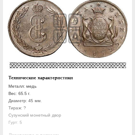
ПЕТР III
1762-1762
ЕКАТЕРИНА II
1762-1796
Золото
Серебро
Медь
Пробные
Сибирские
20 копеек
15 копеек
Технические характеристики
Гривенник
Металл: медь
Вес: 65.5 г.
10 копеек
Диаметр: 45 мм.
5 копеек
Тираж: ?
2 копейки
Сузунский монетный двор
1 копейка
Гурт: 5
Денга