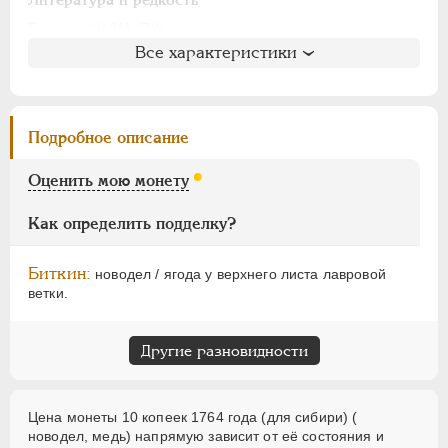
Литература и редкость
Полушка
Биткин
: #H1011 (R2)
Для Молдовы
Все характеристики
Петров
: не вошла в описание
Таврические
Ильин
: 8 рублей (№2, 3, точка)
Уздеников
: 4244 (черта)
Монетовидные
Петрунин
: 897 (R2)
Подробное описание
ПАВЕЛ I
1796-1801
Семёнов
: 174 (H5)
АЛЕКСАНДР I
1801-1825
ГМ
: 698.T.XXXVII,11 (довольно редкая)
Оценить мою монету
НИКОЛАЙ I
1826-1855
Как определить подделку?
АЛЕКСАНДР II
1855-1881
АЛЕКСАНДР III
1881-1894
Биткин:
новодел / ягода у верхнего листа лавровой
НИКОЛАЙ II
1894-1917
ветки.
ВРЕМЕННОЕ ПРАВ.
1917-1918
ИНОСТРАННЫЕ
1768-1918
Другие разновидности
Цена монеты 10 копеек 1764 года (для сибири) (
новодел, медь) напрямую зависит от её состояния и