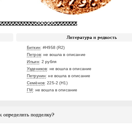
Литература и редкость
Биткин
: #H958 (R2)
Петров
: не вошла в описание
Ильин
: 2 рубля
Уздеников
: не вошла в описание
,
Петрунин
: не вошла в описание
Семёнов
: 225-2 (H1)
ГМ
: не вошла в описание
к определить подделку?