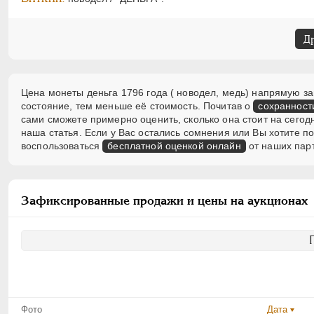
Д
Цена монеты деньга 1796 года ( новодел, медь) напрямую за
состояние, тем меньше её стоимость. Почитав о
сохранност
сами сможете примерно оценить, сколько она стоит на сегод
наша статья. Если у Вас остались сомнения или Вы хотите 
воспользоваться
бесплатной оценкой онлайн
от наших пар
Зафиксированные продажи и цены на аукционах
Фото
Дата