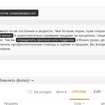
ругие разновидности
висит от её состояния и редкости. Чем больше тираж, хуже сохра
и монет
и самостоятельно проверив продажи на аукционах, чаще
ня. Так же
определить оригинал или подделка
в Ваших руках, д
получить профессиональную помощь в оценке и продаже, Вы всегд
тнёров.
Показать фильтр
На сегодня
Цена в:
ORIGINAL
EUR
Продавец
Сохр.
Це