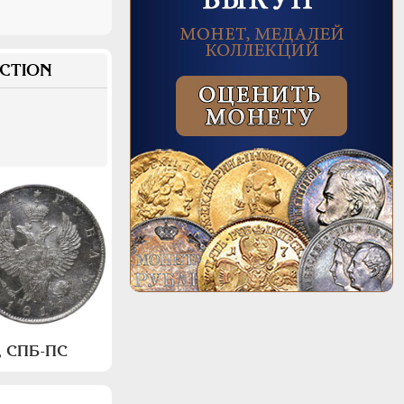
CTION
а, СПБ-ПС