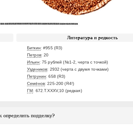
Литература и редкость
Биткин
: #955 (R3)
Петров
: 20
Ильин
: 75 рублей (№1-2, черта с точкой)
Уздеников
: 2932 (черта с двумя точками)
,
Петрунин
: 658 (R3)
Семёнов
: 225-200 (R4!)
ГМ
: 672.T.ХXХV,10 (редкая)
к определить подделку?