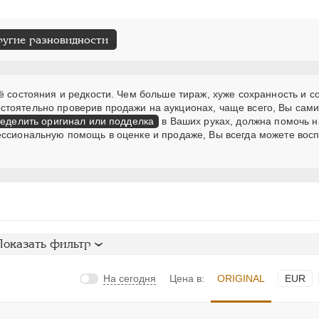
ругие разновидности
ё состояния и редкости. Чем больше тираж, хуже сохранность и с
стоятельно проверив продажи на аукционах, чаще всего, Вы сам
еделить оригинал или подделка
в Ваших руках, должна помочь н
ессиональную помощь в оценке и продаже, Вы всегда можете вос
Показать фильтр
На сегодня
Цена в:
ORIGINAL
EUR